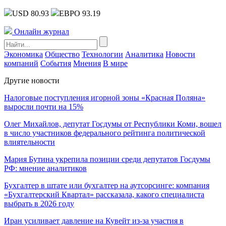
USD 80.93
ЕВРО 93.19
Онлайн журнал
Экономика
Общество
Технологии
Аналитика
Новости
компаний
События
Мнения
В мире
Другие новости
Налоговые поступления игорной зоны «Красная Поляна»
выросли почти на 15%
Олег Михайлов, депутат Госдумы от Республики Коми, вошел
в число участников федерального рейтинга политической
влиятельности
Мария Бутина укрепила позиции среди депутатов Госдумы
РФ: мнение аналитиков
Бухгалтер в штате или бухгалтер на аутсорсинге: компания
«Бухгалтерский Квартал» рассказала, какого специалиста
выбрать в 2026 году
Иран усиливает давление на Кувейт из-за участия в