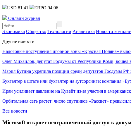
USD 81.41
ЕВРО 94.06
Онлайн журнал
Экономика
Общество
Технологии
Аналитика
Новости компан
Другие новости
Налоговые поступления игорной зоны «Красная Поляна» выро
Олег Михайлов, депутат Госдумы от Республики Коми, вошел в
Мария Бутина укрепила позиции среди депутатов Госдумы РФ:
Бухгалтер в штате или бухгалтер на аутсорсинге: компания «Бу
Иран усиливает давление на Кувейт из-за участия в американс
Орбитальная сеть растет: число спутников «Рассвет» превысил
Все новости
Microsoft откроет неограниченный доступ к докум