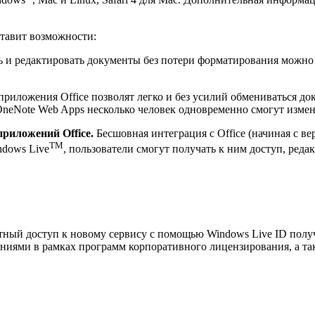
ставит возможности:
 и редактировать документы без потери форматирования можно 
риложения Office позволят легко и без усилий обмениваться д
neNote Web Apps несколько человек одновременно смогут изменя
 приложений
Office
.
Бесшовная интеграция с Office (начиная с ве
TM
ndows Live
, пользователи смогут получать к ним доступ, реда
атный доступ к новому сервису с помощью Windows Live ID полу
иями в рамках программ корпоративного лицензирования, а также