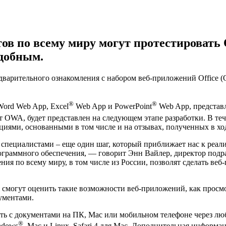
в по всему миру могут протестировать O
удобным.
дварительного ознакомления с набором веб-приложений Office (O
®
®
ord Web App, Excel
Web App и PowerPoint
Web App, представ
 OWA, будет представлен на следующем этапе разработки. В те
иями, основанными в том числе и на отзывах, полученных в хо
 специалистами – еще один шаг, который приближает нас к реа
граммного обеспечения, — говорит Энн Вайлер, директор подраз
я по всему миру, в том числе из России, позволят сделать ве
смогут оценить такие возможности веб-приложений, как просмо
кументами.
ть с документами на ПК, Mac или мобильном телефоне через лю
®
indows
, Mac и Linux, Safari 4 для Mac. Дополнительная информ