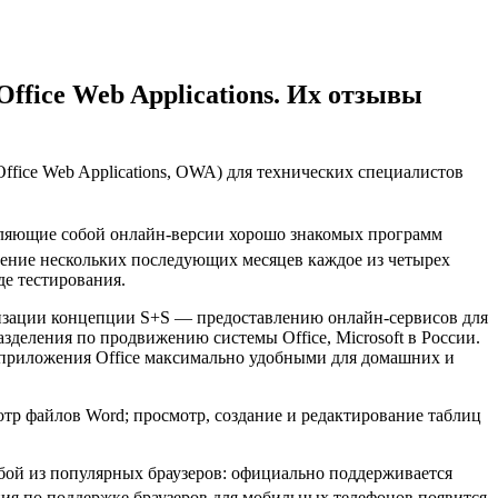
ffice Web Applications. Их отзывы
ffice Web Applications, OWA) для технических специалистов
ляющие собой онлайн-версии хорошо знакомых программ
чение нескольких последующих месяцев каждое из четырех
де тестирования.
лизации концепции S+S — предоставлению онлайн-сервисов для
деления по продвижению системы Office, Microsoft в России.
б-приложения Office максимально удобными для домашних и
тр файлов Word; просмотр, создание и редактирование таблиц
бой из популярных браузеров: официально поддерживается
ация по поддержке браузеров для мобильных телефонов появится