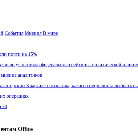
ий
События
Мнения
В мире
сли почти на 15%
 число участников федерального рейтинга политической влияте
 мнение аналитиков
хгалтерский Квартал» рассказала, какого специалиста выбрать в 
ких операциях
о 30
ентам Office