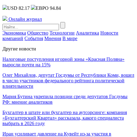
USD 82.17
ЕВРО 94.84
Онлайн журнал
Экономика
Общество
Технологии
Аналитика
Новости
компаний
События
Мнения
В мире
Другие новости
Налоговые поступления игорной зоны «Красная Поляна»
выросли почти на 15%
Олег Михайлов, депутат Госдумы от Республики Коми, вошел
в число участников федерального рейтинга политической
влиятельности
Мария Бутина укрепила позиции среди депутатов Госдумы
РФ: мнение аналитиков
Бухгалтер в штате или бухгалтер на аутсорсинге: компания
«Бухгалтерский Квартал» рассказала, какого специалиста
выбрать в 2026 году
Иран усиливает давление на Кувейт из-за участия в