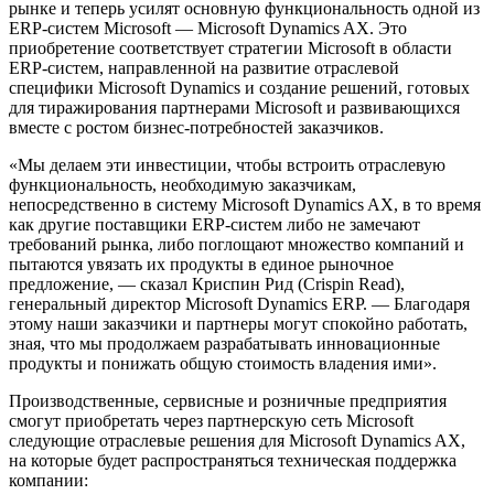
рынке и теперь усилят основную функциональность одной из
ERP-систем Microsoft — Microsoft Dynamics AX. Это
приобретение соответствует стратегии Microsoft в области
ERP-систем, направленной на развитие отраслевой
специфики Microsoft Dynamics и создание решений, готовых
для тиражирования партнерами Microsoft и развивающихся
вместе с ростом бизнес-потребностей заказчиков.
«Мы делаем эти инвестиции, чтобы встроить отраслевую
функциональность, необходимую заказчикам,
непосредственно в систему Microsoft Dynamics AX, в то время
как другие поставщики ERP-систем либо не замечают
требований рынка, либо поглощают множество компаний и
пытаются увязать их продукты в единое рыночное
предложение, — сказал Криспин Рид (Crispin Read),
генеральный директор Microsoft Dynamics ERP. — Благодаря
этому наши заказчики и партнеры могут спокойно работать,
зная, что мы продолжаем разрабатывать инновационные
продукты и понижать общую стоимость владения ими».
Производственные, сервисные и розничные предприятия
смогут приобретать через партнерскую сеть Microsoft
следующие отраслевые решения для Microsoft Dynamics AX,
на которые будет распространяться техническая поддержка
компании: