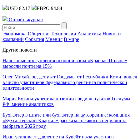
USD 82.17
ЕВРО 94.84
Онлайн журнал
Экономика
Общество
Технологии
Аналитика
Новости
компаний
События
Мнения
В мире
Другие новости
Налоговые поступления игорной зоны «Красная Поляна»
выросли почти на 15%
Олег Михайлов, депутат Госдумы от Республики Коми, вошел
в число участников федерального рейтинга политической
влиятельности
Мария Бутина укрепила позиции среди депутатов Госдумы
РФ: мнение аналитиков
Бухгалтер в штате или бухгалтер на аутсорсинге: компания
«Бухгалтерский Квартал» рассказала, какого специалиста
выбрать в 2026 году
Иран усиливает давление на Кувейт из-за участия в