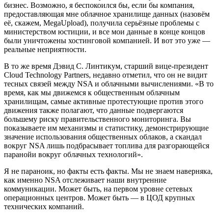
бизнес. Возможно, я беспокоился бы, если бы компания,
предоставляющая мне облачное хранилище данных (назовём
её, скажем, MegaUpload), получила серьёзные проблемы с
министерством юстиции, и все мои данные в конце концов
были уничтожены хостинговой компанией. И вот это уже —
реальные неприятности.
В то же время Дэвид С. Линтикум, старший вице-президент
Cloud Technology Partners, недавно отметил, что он не видит
тесных связей между NSA и облачными вычислениями. «В то
время, как мы движемся к общественным облачным
хранилищам, самые активные протестующие против этого
движения также полагают, что данные подвергаются
большему риску правительственного мониторинга. Вы
показываете им механизмы и статистику, демонстрирующие
значение использования общественных облаков, а скандал
вокруг NSA лишь подбрасывает топлива для разгорающейся
паранойи вокруг облачных технологий».
Я не параноик, но факты есть факты. Мы не знаем наверняка,
как именно NSA отслеживает наши внутренние
коммуникации. Может быть, на первом уровне сетевых
операционных центров. Может быть — в ЦОД крупных
технических компаний.