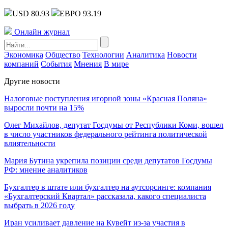
USD 80.93
ЕВРО 93.19
Онлайн журнал
Экономика
Общество
Технологии
Аналитика
Новости
компаний
События
Мнения
В мире
Другие новости
Налоговые поступления игорной зоны «Красная Поляна»
выросли почти на 15%
Олег Михайлов, депутат Госдумы от Республики Коми, вошел
в число участников федерального рейтинга политической
влиятельности
Мария Бутина укрепила позиции среди депутатов Госдумы
РФ: мнение аналитиков
Бухгалтер в штате или бухгалтер на аутсорсинге: компания
«Бухгалтерский Квартал» рассказала, какого специалиста
выбрать в 2026 году
Иран усиливает давление на Кувейт из-за участия в