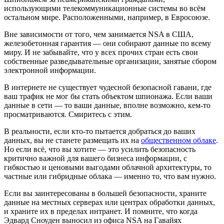
использующими телекоммуникационные системы во всём
остальном мире. Расположенными, например, в Евросоюзе.
Вне зависимости от того, чем занимается NSA в США,
железобетонная гарантия — они собирают данные по всему
миру. И не забывайте, что у всех прочих стран есть свои
собственные разведывательные организации, занятые сбором
электронной информации.
В интернете не существует чудесной безопасной гавани, где
ваш трафик не мог бы стать объектом шпионажа. Если ваши
данные в сети — то ваши данные, вполне возможно, кем-то
просматриваются. Смиритесь с этим.
В реальности, если кто-то пытается добраться до ваших
данных, вы не станете размещать их на
общественном облаке
.
Но если всё, что вы хотите — это усилить безопасность
критично важной для вашего бизнеса информации, с
гибкостью и ценовыми выгодами облачной архитектуры, то
частные или гибридные облака — именно то, что вам нужно.
Если вы заинтересованы в большей безопасности, храните
данные на местных серверах или центрах обработки данных,
и храните их в пределах интранет. И помните, что когда
Эдвард Сноуден выносил из офиса NSA на Гавайях