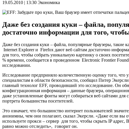
19.05.2010 | 13:30
Экономика
Даже без создания куки – файла, популя
достаточно информации для того, чтоб
Даже без создания куки – файла, популярные браузеры, такие к
Internet Explorer и Firefox дают веб сайтам достаточно информ
для того, чтобы собрать уникальную картинку о своих посетит
% времени, сообщается в проведенном Electronic Frontier Found
исследовании.
Исследование предприняло количественную оценку того, что у
специалистам в области безопасности, сообщил Питер Экерсли (P
главный технолог EFF, проводивший это исследование. Он обн
конфигурационная информация – данные браузера, операционна
даже установленные фонты могут собираться веб сайтами для 
портрета большинства посетителей.
Это означает, что большинство интернет пользователей значит
анонимны, чем они полагают, сказал Экерсли. «Даже если вы о
используете прокси – сервер для того, чтобы скрыть IP адрес, В
равно можно отследить», говорит он.