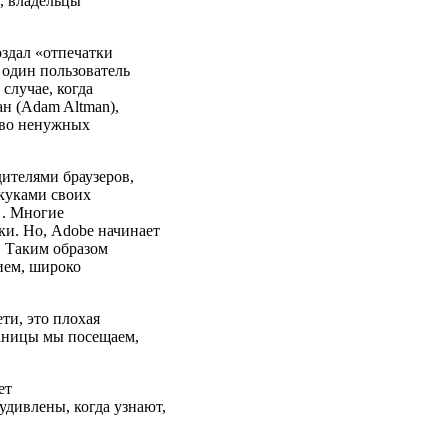
, владельцы
оздал «отпечатки
о один пользователь
случае, когда
н (Adam Altman),
тво ненужных
ителями браузеров,
 куками своих
r . Многие
ки. Но, Adobe начинает
. Таким образом
ием, широко
ти, это плохая
раницы мы посещаем,
ет
дивлены, когда узнают,