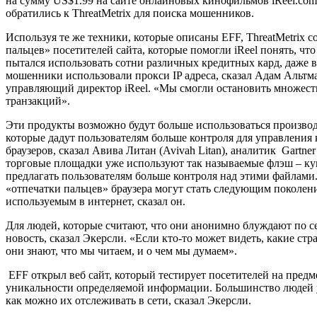
на сумму US$1.99 на сайте онлайновых кинофильмов iReel.com
обратились к ThreatMetrix для поиска мошенников.
Используя те же техники, которые описаны EFF, ThreatMetrix с
пальцев» посетителей сайта, которые помогли iReel понять, чт
пытался использовать сотни различных кредитных кард, даже в 
мошенники использовали прокси IP адреса, сказал Адам Альтма
управляющий директор iReel. «Мы смогли остановить множес
транзакций».
Эти продукты возможно будут больше использоваться производ
которые дадут пользователям больше контроля для управления
браузеров, сказал Авива Литан (Avivah Litan), аналитик Gartne
торговые площадки уже используют так называемые флэш – ку
предлагать пользователям больше контроля над этими файлами
«отпечатки пальцев» браузера могут стать следующим поколен
используемым в интернет, сказал он.
Для людей, которые считают, что они анонимно блуждают по се
новость, сказал Экерсли. «Если кто-то может видеть, какие ст
они знают, что мы читаем, и о чем мы думаем».
EFF открыл веб сайт, который тестирует посетителей на предм
уникальности определяемой информации. Большинство людей у
как можно их отслеживать в сети, сказал Экерсли.