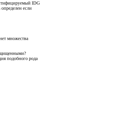
ентифицируемый IDG
 определен если
 нет множества
защищенными?
ция подобного рода