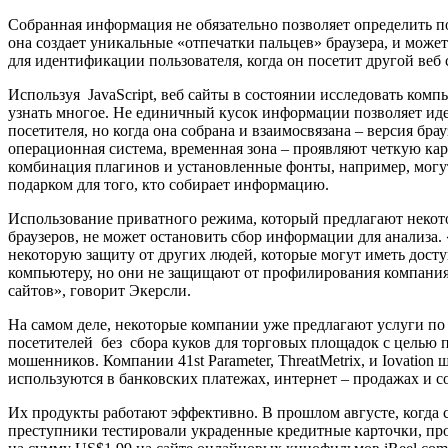
Собранная информация не обязательно позволяет определить по
она создает уникальные «отпечатки пальцев» браузера, и може
для идентификации пользователя, когда он посетит другой веб 
Используя JavaScript, веб сайты в состоянии исследовать комп
узнать многое. Не единичный кусок информации позволяет и
посетителя, но когда она собрана и взаимосвязана – версия брау
операционная система, временная зона – проявляют четкую кар
комбинация плагинов и установленные фонты, например, могу
подарком для того, кто собирает информацию.
Использование приватного режима, который предлагают неко
браузеров, не может остановить сбор информации для анализа
некоторую защиту от других людей, которые могут иметь дост
компьютеру, но они не защищают от профилирования компания
сайтов», говорит Экерсли.
На самом деле, некоторые компании уже предлагают услуги п
посетителей без сбора куков для торговых площадок с целью 
мошенников. Компании 41st Parameter, ThreatMetrix, и Iovation 
используются в банковских платежах, интернет – продажах и с
Их продукты работают эффективно. В прошлом августе, когда 
преступники тестировали украденные кредитные карточки, пр