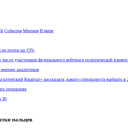
ий
События
Мнения
В мире
сли почти на 15%
 число участников федерального рейтинга политической влияте
 мнение аналитиков
хгалтерский Квартал» рассказала, какого специалиста выбрать в 
ких операциях
о 30
чатки пальцев