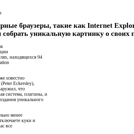
рные браузеры, такие как Internet Explor
ы собрать уникальную картинку о своих 
ак
ации
елях, находящихся 94
ation
же известно
eter Eckersley),
аружил, что
я система, плагины, и
создания уникального
ельно менее
тключаете куки и
ас все