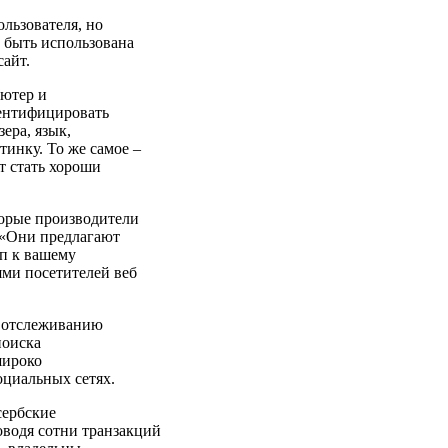
льзователя, но
т быть использована
сайт.
ьютер и
дентифицировать
зера, язык,
тинку. То же самое –
т стать хороши
торые производители
. «Они предлагают
уп к вашему
ми посетителей веб
о отслеживанию
поиска
широко
оциальных сетях.
сербские
оводя сотни транзакций