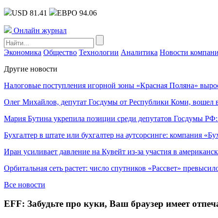
USD 81.41
ЕВРО 94.06
Онлайн журнал
Экономика
Общество
Технологии
Аналитика
Новости компан
Другие новости
Налоговые поступления игорной зоны «Красная Поляна» выро
Олег Михайлов, депутат Госдумы от Республики Коми, вошел в
Мария Бутина укрепила позиции среди депутатов Госдумы РФ:
Бухгалтер в штате или бухгалтер на аутсорсинге: компания «Бу
Иран усиливает давление на Кувейт из-за участия в американс
Орбитальная сеть растет: число спутников «Рассвет» превысил
Все новости
EFF: Забудьте про куки, Ваш браузер имеет отпе