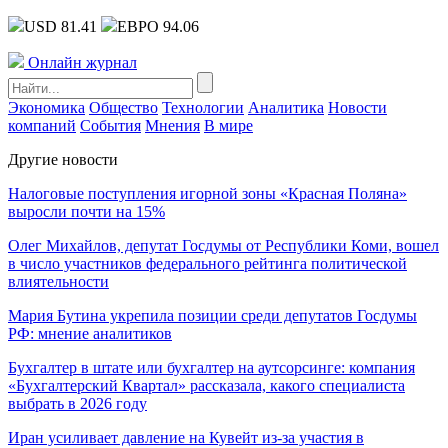
USD 81.41
ЕВРО 94.06
Онлайн журнал
Экономика
Общество
Технологии
Аналитика
Новости
компаний
События
Мнения
В мире
Другие новости
Налоговые поступления игорной зоны «Красная Поляна»
выросли почти на 15%
Олег Михайлов, депутат Госдумы от Республики Коми, вошел
в число участников федерального рейтинга политической
влиятельности
Мария Бутина укрепила позиции среди депутатов Госдумы
РФ: мнение аналитиков
Бухгалтер в штате или бухгалтер на аутсорсинге: компания
«Бухгалтерский Квартал» рассказала, какого специалиста
выбрать в 2026 году
Иран усиливает давление на Кувейт из-за участия в