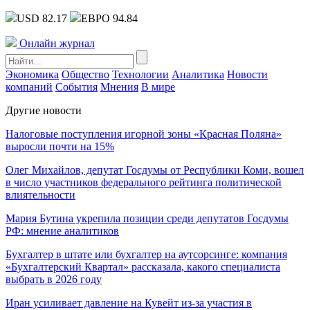
USD 82.17
ЕВРО 94.84
Онлайн журнал
Экономика
Общество
Технологии
Аналитика
Новости
компаний
События
Мнения
В мире
Другие новости
Налоговые поступления игорной зоны «Красная Поляна»
выросли почти на 15%
Олег Михайлов, депутат Госдумы от Республики Коми, вошел
в число участников федерального рейтинга политической
влиятельности
Мария Бутина укрепила позиции среди депутатов Госдумы
РФ: мнение аналитиков
Бухгалтер в штате или бухгалтер на аутсорсинге: компания
«Бухгалтерский Квартал» рассказала, какого специалиста
выбрать в 2026 году
Иран усиливает давление на Кувейт из-за участия в