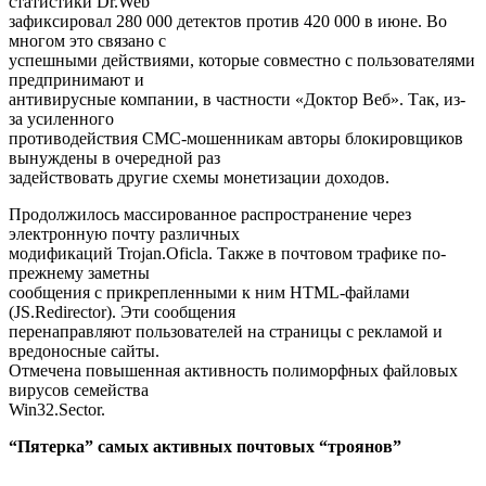
статистики Dr.Web
зафиксировал 280 000 детектов против 420 000 в июне. Во
многом это связано с
успешными действиями, которые совместно с пользователями
предпринимают и
антивирусные компании, в частности «Доктор Веб». Так, из-
за усиленного
противодействия СМС-мошенникам авторы блокировщиков
вынуждены в очередной раз
задействовать другие схемы монетизации доходов.
Продолжилось массированное распространение через
электронную почту различных
модификаций Trojan.Oficla. Также в почтовом трафике по-
прежнему заметны
сообщения с прикрепленными к ним HTML-файлами
(JS.Redirector). Эти сообщения
перенаправляют пользователей на страницы с рекламой и
вредоносные сайты.
Отмечена повышенная активность полиморфных файловых
вирусов семейства
Win32.Sector.
“Пятерка” самых активных почтовых “троянов”