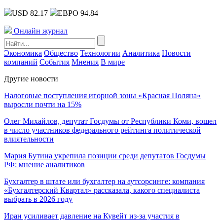
USD 82.17
ЕВРО 94.84
Онлайн журнал
Экономика
Общество
Технологии
Аналитика
Новости
компаний
События
Мнения
В мире
Другие новости
Налоговые поступления игорной зоны «Красная Поляна»
выросли почти на 15%
Олег Михайлов, депутат Госдумы от Республики Коми, вошел
в число участников федерального рейтинга политической
влиятельности
Мария Бутина укрепила позиции среди депутатов Госдумы
РФ: мнение аналитиков
Бухгалтер в штате или бухгалтер на аутсорсинге: компания
«Бухгалтерский Квартал» рассказала, какого специалиста
выбрать в 2026 году
Иран усиливает давление на Кувейт из-за участия в