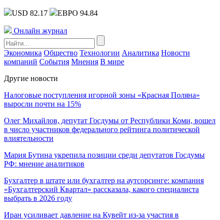
USD 82.17
ЕВРО 94.84
Онлайн журнал
Экономика
Общество
Технологии
Аналитика
Новости
компаний
События
Мнения
В мире
Другие новости
Налоговые поступления игорной зоны «Красная Поляна»
выросли почти на 15%
Олег Михайлов, депутат Госдумы от Республики Коми, вошел
в число участников федерального рейтинга политической
влиятельности
Мария Бутина укрепила позиции среди депутатов Госдумы
РФ: мнение аналитиков
Бухгалтер в штате или бухгалтер на аутсорсинге: компания
«Бухгалтерский Квартал» рассказала, какого специалиста
выбрать в 2026 году
Иран усиливает давление на Кувейт из-за участия в