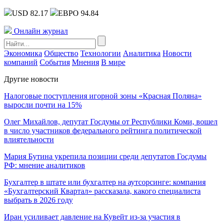
USD 82.17
ЕВРО 94.84
Онлайн журнал
Экономика
Общество
Технологии
Аналитика
Новости
компаний
События
Мнения
В мире
Другие новости
Налоговые поступления игорной зоны «Красная Поляна»
выросли почти на 15%
Олег Михайлов, депутат Госдумы от Республики Коми, вошел
в число участников федерального рейтинга политической
влиятельности
Мария Бутина укрепила позиции среди депутатов Госдумы
РФ: мнение аналитиков
Бухгалтер в штате или бухгалтер на аутсорсинге: компания
«Бухгалтерский Квартал» рассказала, какого специалиста
выбрать в 2026 году
Иран усиливает давление на Кувейт из-за участия в