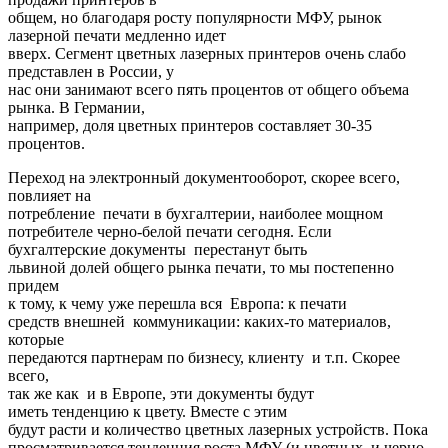
общем, но благодаря росту популярности МФУ, рынок
лазерной печати медленно идет
вверх. Сегмент цветных лазерных принтеров очень слабо
представлен в России, у
нас они занимают всего пять процентов от общего объема
рынка. В Германии,
например, доля цветных принтеров составляет 30-35
процентов.
Переход на электронный документооборот, скорее всего,
повлияет на
потребление печати в бухгалтерии, наиболее мощном
потребителе черно-белой печати сегодня. Если
бухгалтерские документы перестанут быть
львиной долей общего рынка печати, то мы постепенно
придем
к тому, к чему уже перешла вся Европа: к печати
средств внешней коммуникации: каких-то материалов,
которые
передаются партнерам по бизнесу, клиенту и т.п. Скорее
всего,
так же как и в Европе, эти документы будут
иметь тенденцию к цвету. Вместе с этим
будут расти и количество цветных лазерных устройств. Пока
просматривается тенденция роста МФУ (и цветных, и черно-