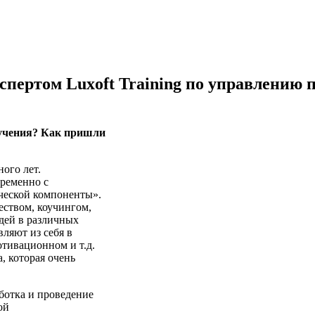
пертом Luxoft Training по управлению 
бучения? Как пришли
ого лет.
временно с
ческой компоненты».
еством, коучингом,
юдей в различных
вляют из себя в
отивационном и т.д.
, которая очень
ботка и проведение
ой