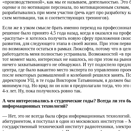
«производственной», как мы ее называем, деятельностью. Это
оценке и по мотивации персонала, по мотивационным схемам,
разрабатывались при моем участии (речь идет про разработку 
схем мотивации, так и соответствующих тренингов).
Если же в узком смысле брать именно переход на профессионал
решение было принято 4,5 года назад, когда я оказался на про
«распутье» и хотелось получить новую сферу приложения свои
развития, для следующего этапа в своей жизни. При этом пер
по возможности остаться в рамках Люксофта, потому что в цел
работодатель меня полностью устраивала. Возможностей «в пр
тот момент мало, интересных не нашлось, но при этом на рынок
ничего захватывающего не обнаружил. И тут подоспело предл
центра, где было вакантно место эксперта по управлению проек
после некоторых размышлений и колебаний решился занять. По
директором УЦ, в те годы Виктором Татьяниным, я должен был
минимум год. Но вряд ли он или я предполагали тогда, что это
4-х лет. Ну, пока получилось ровно так.
А чем интересовались в студенческие годы? Всегда ли это б
информационных технологий?
— Нет, это не всегда была сфера информационных технологий.
абитуриентом, я поступал в один из московских институтов –
государственный технический институт радиотехники, электр