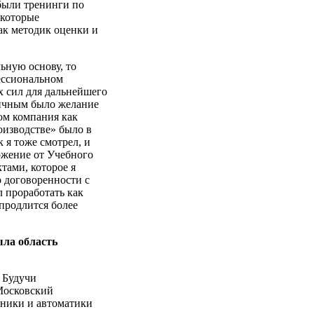
 были тренинги по
 которые
как методик оценки и
ьную основу, то
фессиональном
х сил для дальнейшего
вичным было желание
ом компания как
оизводстве» было в
 я тоже смотрел, и
ожение от Учебного
тами, которое я
 договоренности с
 проработать как
 продлится более
ыла область
 Будучи
 Московский
оники и автоматики