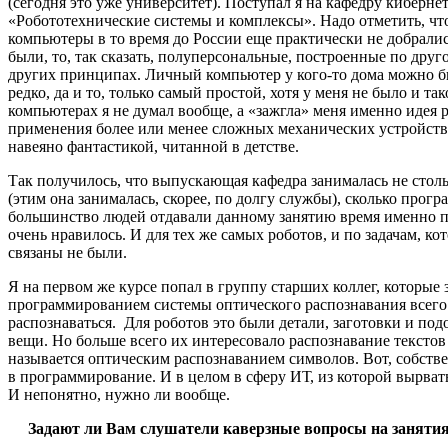
(сегодня это уже университет). Поступал я на кафедру киберне
«Робототехнические системы и комплексы». Надо отметить, чт
компьютеры в то время до России еще практически не добрали
были, то, так сказать, полуперсональные, построенные по друг
других принципах. Личный компьютер у кого-то дома можно б
редко, да и то, только самый простой, хотя у меня не было и та
компьютерах я не думал вообще, а «зажгла» меня именно идея 
применения более или менее сложных механических устройств,
навеяно фантастикой, читанной в детстве.
Так получилось, что выпускающая кафедра занималась не стол
(этим она занималась, скорее, по долгу службы), сколько прог
большинство людей отдавали данному занятию время именно по
очень нравилось. И для тех же самых роботов, и по задачам, ко
связаны не были.
Я на первом же курсе попал в группу старших коллег, которые
программированием системы оптического распознавания всего 
распознаваться. Для роботов это были детали, заготовки и под
вещи. Но больше всего их интересовало распознавание текстов 
называется оптическим распознаванием символов. Вот, собстве
в программирование. И в целом в сферу ИТ, из которой вырвать
И непонятно, нужно ли вообще.
Задают ли Вам слушатели каверзные вопросы на заняти