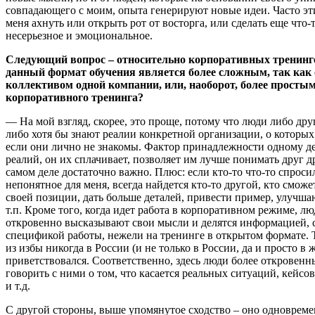
совпадающего с моим, опыта генерируют новые идеи. Часто эт
меня ахнуть или открыть рот от восторга, или сделать еще что-т
несерьезное и эмоциональное.
Следующий вопрос – относительно корпоративных тренинго
данный формат обучения является более сложным, так как 
коллективом одной компании, или, наоборот, более просты
корпоративного тренинга?
— На мой взгляд, скорее, это проще, потому что люди либо дру
либо хотя бы знают реалии конкретной организации, о которых 
если они лично не знакомы. Фактор принадлежности одному д
реалий, он их сплачивает, позволяет им лучше понимать друг др
самом деле достаточно важно. Плюс: если кто-то что-то спроси
непонятное для меня, всегда найдется кто-то другой, кто сможе
своей позиции, дать больше деталей, привести пример, улучш
т.п. Кроме того, когда идет работа в корпоративном режиме, лю
откровенно высказывают свои мысли и делятся информацией, 
спецификой работы, нежели на тренинге в открытом формате. 
из избы никогда в России (и не только в России, да и просто в 
приветствовался. Соответственно, здесь люди более откровенны
говорить с ними о том, что касается реальных ситуаций, кейсов
и т.д.
С другой стороны, выше упомянутое сходство – оно одновреме