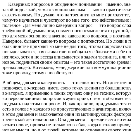
— Каверзных вопросов в обыденном понимании – именно, знае
такой подначкой, чем-то эмоциональным — такого практически
сказать почему. Но думаю, что на тренинги ко мне приходят те,
чему-то научиться и чувствуют во мне того, кто действительно 
полезное. Для меня лично каверзный вопрос — это вопрос сл
требующий обдумывания, совместного осмысления с группой, о
это для меня основное значение каверзного вопроса, в позитив
Наверное, бывают какие-то вопросы с подтекстом. Но люди в
большинстве приходят ко мне не для того, чтобы покрасоваться
повыделываться, а все-таки или пообщаться с близкими себе по
неплохо, хотя и не всегда вписывается в задачи тренинга, или у
новое, поделиться своим опытом – это такая достаточно зрелая
зрелых людей. Возможно, менеджерские или коммуникационны
тоже провожу, этому способствуют.
В общем, для меня каверзность — это сложность. Но достаточ
позволяет, во-первых, иметь свою точку зрения по большинству
во-вторых, я применяю в таких случаях одну из техник, котор
«отзеркаливанием» вопросов в аудиторию, с тем чтобы вместе 
подумать над этим вопросом. И, как правило, придумывается г
есть в голове у каждого из присутствующих в аудитории, включ
в этом для меня и заключается один из мотивирующих факторо
тренерской деятельностью. Она для меня – прежде всего возмо
что-то новое, причем не только «от себя», когда в голову прихо
новые мысли, но и от людей, которые на основании своего уни