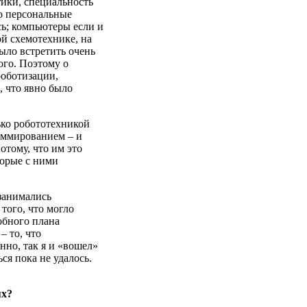
тики, специальность
о персональные
сь; компьютеры если и
ой схемотехнике, на
ыло встретить очень
кого. Поэтому о
роботизации,
 что явно было
ько робототехникой
раммированием – и
тому, что им это
торые с ними
 занимались
того, что могло
обного плана
– то, что
нно, так я и «вошел»
ся пока не удалось.
ях?