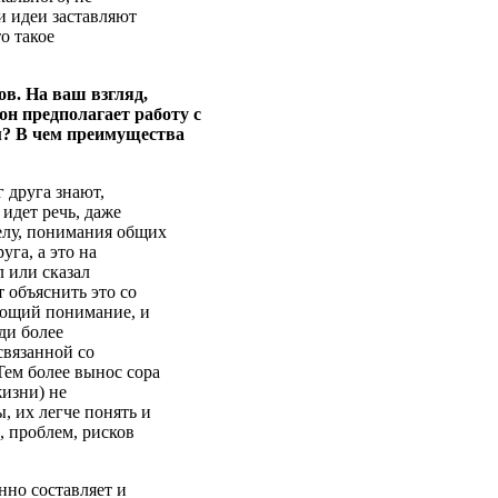
и идеи заставляют
о такое
в. На ваш взгляд,
он предполагает работу с
м? В чем преимущества
г друга знают,
идет речь, даже
елу, понимания общих
уга, а это на
л или сказал
т объяснить это со
ающий понимание, и
ди более
связанной со
Тем более вынос сора
жизни) не
, их легче понять и
, проблем, рисков
нно составляет и