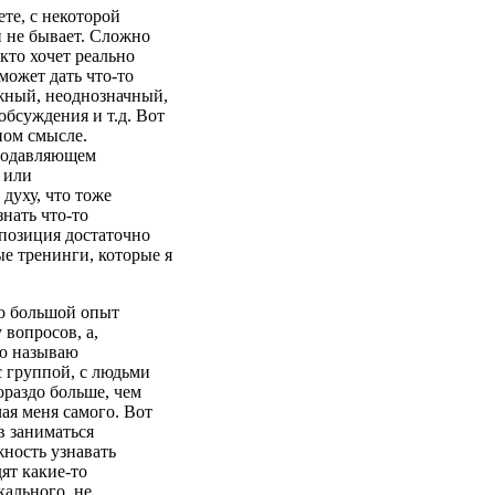
те, с некоторой
 не бывает. Сложно
 кто хочет реально
может дать что-то
ожный, неоднозначный,
бсуждения и т.д. Вот
ном смысле.
 подавляющем
 или
 духу, что тоже
знать что-то
 позиция достаточно
е тренинги, которые я
но большой опыт
 вопросов, а,
ую называю
с группой, с людьми
ораздо больше, чем
ая меня самого. Вот
в заниматься
жность узнавать
дят какие-то
кального, не