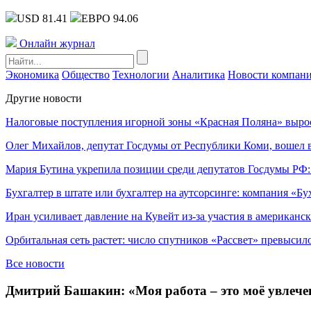
USD 81.41
ЕВРО 94.06
Онлайн журнал
Экономика
Общество
Технологии
Аналитика
Новости компан
Другие новости
Налоговые поступления игорной зоны «Красная Поляна» выро
Олег Михайлов, депутат Госдумы от Республики Коми, вошел в
Мария Бутина укрепила позиции среди депутатов Госдумы РФ:
Бухгалтер в штате или бухгалтер на аутсорсинге: компания «Бу
Иран усиливает давление на Кувейт из-за участия в американс
Орбитальная сеть растет: число спутников «Рассвет» превысил
Все новости
Дмитрий Башакин: «Моя работа – это моё увлече