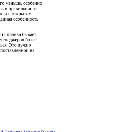
ого меньше, особенно
ия, в правильности
инги в открытом
данная особенность
отя планка бывает
з менеджеров более
ться. Это нужно
 поставленной на