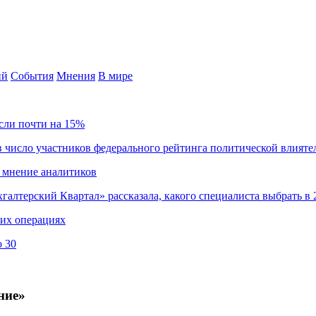
ий
События
Мнения
В мире
сли почти на 15%
 число участников федерального рейтинга политической влияте
 мнение аналитиков
хгалтерский Квартал» рассказала, какого специалиста выбрать в 
ких операциях
о 30
ние»