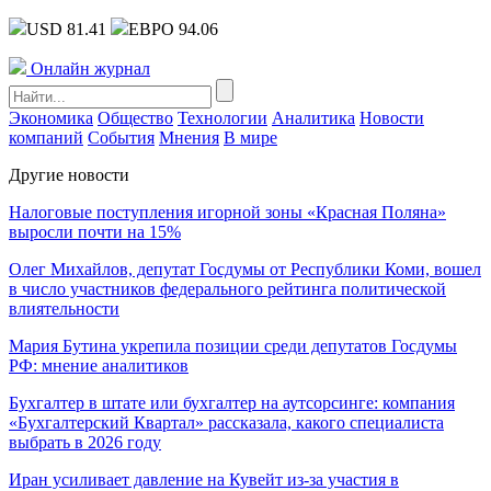
USD 81.41
ЕВРО 94.06
Онлайн журнал
Экономика
Общество
Технологии
Аналитика
Новости
компаний
События
Мнения
В мире
Другие новости
Налоговые поступления игорной зоны «Красная Поляна»
выросли почти на 15%
Олег Михайлов, депутат Госдумы от Республики Коми, вошел
в число участников федерального рейтинга политической
влиятельности
Мария Бутина укрепила позиции среди депутатов Госдумы
РФ: мнение аналитиков
Бухгалтер в штате или бухгалтер на аутсорсинге: компания
«Бухгалтерский Квартал» рассказала, какого специалиста
выбрать в 2026 году
Иран усиливает давление на Кувейт из-за участия в