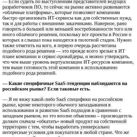
— Если судить по выступлениям представителей ведущих
разработчиков ПО, то сейчас на рынке активно развиваются
«облачные платформы», которые позволяют компаниям
быстро организовать ИТ-сервисы как для собственных нужд,
так и для работы с внешними заказчиками. Наверное, рано
говорить о большей или меньшей востребованности того или
иного облачного решения, поскольку все проекты в России о
которых я слышал пока находятся в пилотной стадии. Нужно
также отметить на кого, в первую очередь рассчитаны
подобного рода решения — это прежде всего зрелые в ИТ
плане компании и сервис-провайдеры, и можно утверждать,
что чем выше уровень виртуализации ИТ-ресурсов компании,
тем выше готовность этой компании к использованию
подобного рода решений.
— Какие специфичные SaaS-тенденции наблюдаются на
российском рынке? Если таковые есть.
— Я не вижу какой-либо SaaS специфики на российском
рынке, кроме некоторого обычного запаздывания в
использовании и развитии SaaS подходов в сравнении с
западным рынком, но это вполне объяснимо – производитель
должен сначала «обкатать» новый продукт на собственной
территории с тем, чтобы выработать универсально
интересные условия для покупателя в любой стране. Что же