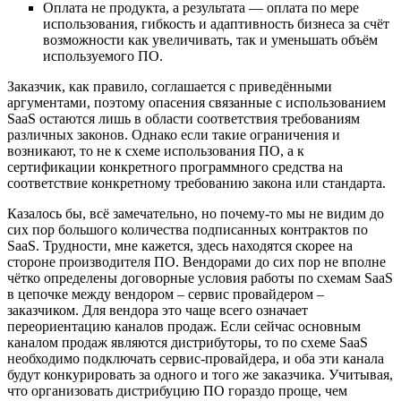
Оплата не продукта, а результата — оплата по мере
использования, гибкость и адаптивность бизнеса за счёт
возможности как увеличивать, так и уменьшать объём
используемого ПО.
Заказчик, как правило, соглашается с приведёнными
аргументами, поэтому опасения связанные с использованием
SaaS остаются лишь в области соответствия требованиям
различных законов. Однако если такие ограничения и
возникают, то не к схеме использования ПО, а к
сертификации конкретного программного средства на
соответствие конкретному требованию закона или стандарта.
Казалось бы, всё замечательно, но почему-то мы не видим до
сих пор большого количества подписанных контрактов по
SaaS. Трудности, мне кажется, здесь находятся скорее на
стороне производителя ПО. Вендорами до сих пор не вполне
чётко определены договорные условия работы по схемам SaaS
в цепочке между вендором – сервис провайдером –
заказчиком. Для вендора это чаще всего означает
переориентацию каналов продаж. Если сейчас основным
каналом продаж являются дистрибуторы, то по схеме SaaS
необходимо подключать сервис-провайдера, и оба эти канала
будут конкурировать за одного и того же заказчика. Учитывая,
что организовать дистрибуцию ПО гораздо проще, чем