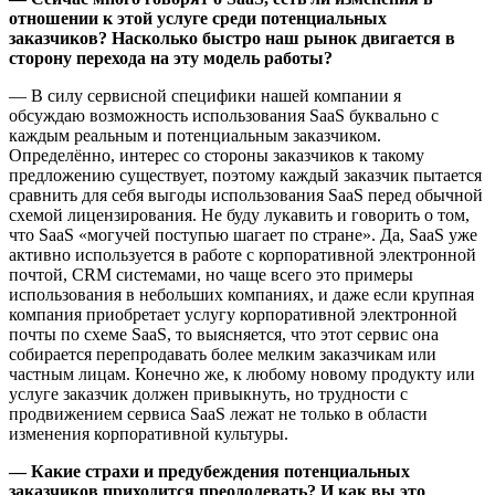
отношении к этой услуге среди потенциальных
заказчиков? Насколько быстро наш рынок двигается в
сторону перехода на эту модель работы?
— В силу сервисной специфики нашей компании я
обсуждаю возможность использования SaaS буквально с
каждым реальным и потенциальным заказчиком.
Определённо, интерес со стороны заказчиков к такому
предложению существует, поэтому каждый заказчик пытается
сравнить для себя выгоды использования SaaS перед обычной
схемой лицензирования. Не буду лукавить и говорить о том,
что SaaS «могучей поступью шагает по стране». Да, SaaS уже
активно используется в работе с корпоративной электронной
почтой, CRM системами, но чаще всего это примеры
использования в небольших компаниях, и даже если крупная
компания приобретает услугу корпоративной электронной
почты по схеме SaaS, то выясняется, что этот сервис она
собирается перепродавать более мелким заказчикам или
частным лицам. Конечно же, к любому новому продукту или
услуге заказчик должен привыкнуть, но трудности с
продвижением сервиса SaaS лежат не только в области
изменения корпоративной культуры.
— Какие страхи и предубеждения потенциальных
заказчиков приходится преодолевать? И как вы это