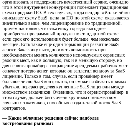
организовать и поддерживать качественный сервис, очевидно,
что в этой внутренней конкуренции побеждает традиционная
схема продажи ПО. В тех случаях, когда вендор всё-таки чётко
описывает схему SaaS, цена на ПО по этой схеме оказывается
значительно выше, чем лицензирование по традиционной,
причём настолько, что заказчику гораздо выгоднее
приобрести программный продукт по стандартной схеме,
если срок его использования будет больше, чем несколько
месяцев. Есть также ещё один тормозящий развитие SaaS
аспект. Заказчику выгодно иметь возможность при
необходимости менять количество используемых сервисных
рабочих мест, как в большую, так и в меньшую сторону, но
для сервис-провайдера сокращение арендуемых рабочих мест
означает потерю денег, которые он заплатил вендору за SaaS
лицензии. Только в том, случае, если провайдер имеет
большое число SaaS контрактов, он сможет избежать прямых
убытков, перераспределяя купленные SaaS лицензии между
множеством заказчиков. Очевидно, что и сервис-провайдер, в
этом случае, должен быть очень крупным с множеством
лояльных заказчиков, способных создать такой поток SaaS
контрактов.
— Какие облачные решения сейчас наиболее
востребованы рынком?