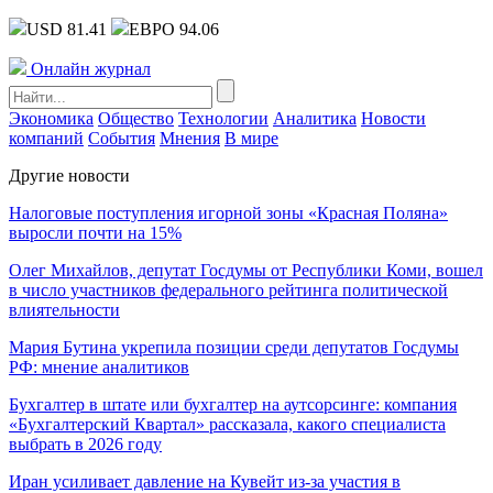
USD 81.41
ЕВРО 94.06
Онлайн журнал
Экономика
Общество
Технологии
Аналитика
Новости
компаний
События
Мнения
В мире
Другие новости
Налоговые поступления игорной зоны «Красная Поляна»
выросли почти на 15%
Олег Михайлов, депутат Госдумы от Республики Коми, вошел
в число участников федерального рейтинга политической
влиятельности
Мария Бутина укрепила позиции среди депутатов Госдумы
РФ: мнение аналитиков
Бухгалтер в штате или бухгалтер на аутсорсинге: компания
«Бухгалтерский Квартал» рассказала, какого специалиста
выбрать в 2026 году
Иран усиливает давление на Кувейт из-за участия в