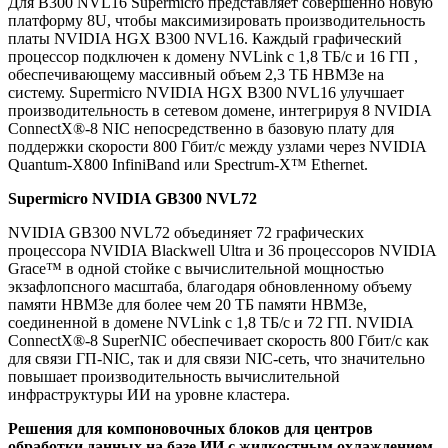
Для B300 NVL16 Supermicro представляет совершенно новую
платформу 8U, чтобы максимизировать производительность
платы NVIDIA HGX B300 NVL16. Каждый графический
процессор подключен к домену NVLink с 1,8 ТБ/с и 16 ГП ,
обеспечивающему массивный объем 2,3 ТБ HBM3e на
систему. Supermicro NVIDIA HGX B300 NVL16 улучшает
производительность в сетевом домене, интегрируя 8 NVIDIA
ConnectX
®
-8 NIC непосредственно в базовую плату для
поддержки скорости 800 Гбит/с между узлами через NVIDIA
Quantum-X800 InfiniBand или Spectrum-X™ Ethernet.
Supermicro NVIDIA GB300 NVL72
NVIDIA GB300 NVL72 объединяет 72 графических
процессора NVIDIA Blackwell Ultra и 36 процессоров NVIDIA
Grace™ в одной стойке с вычислительной мощностью
экзафлопсного масштаба, благодаря обновленному объему
памяти HBM3e для более чем 20 ТБ памяти HBM3e,
соединенной в домене NVLink с 1,8 ТБ/с и 72 ГП. NVIDIA
ConnectX
®
-8 SuperNIC обеспечивает скорость 800 Гбит/с как
для связи ГП-NIC, так и для связи NIC-сеть, что значительно
повышает производительность вычислительной
инфраструктуры ИИ на уровне кластера.
Решения для компоновочных блоков для центров
обработки данных на базе ИИ с жидкостным охлаждением