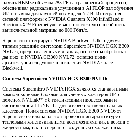
память HBM3e объемом 288 ГБ на графический процессор,
обеспечивая радикальные улучшения в AI FLOP для обучения
ИИ и вывода для крупнейших моделей ИИ. Интеграция
сетевой платформы с NVIDIA Quantum-X800 InfiniBand и
Spectrum-X™ Ethernet удваивает пропускную способность
вычислительной матрицы до 800 Гбит/с.
Supermicro интегрирует NVIDIA Blackwell Ultra с двумя
типами решений: системами Supermicro NVIDIA HGX B300
NVL16, предназначенными для каждого центра обработки
данных, и NVIDIA GB300 NVL72, оснащенными
архитектурой следующего поколения NVIDIA Grace
Blackwell.
Система Supermicro NVIDIA HGX B300 NVL16
Системы Supermicro NVIDIA HGX являются стандартными
компоновочными блоками для учебных кластеров ИИ с
доменом NVLink™ с 8 графическими процессорами и
соотношением ГП/NIC 1:1 для высокопроизводительных
кластеров. Новая система NVIDIA HGX B300 NVL16 от
Supermicro основана на этой проверенной архитектуре с
тепловыми конструктивными достижениями как в версии с
жидкостным, так и в версии с воздушным охлаждением.