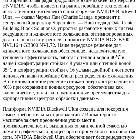
«В Supermicro мы рады продолжить наше давнее партнерство
с NVIDIA, чтобы вывести на рынок новейшие технологии
искусственного интеллекта с платформами NVIDIA Blackwell
Ultra, — сказал Чарльз Лян (Charles Liang), президент и
генеральный директор Supermicro. — Наш подход Data Center
Building Block Solutions
®
упростил разработку новых систем
воздушного и жидкостного охлаждения, оптимизированных
для тепловой и внутренней топологии NVIDIA HGX B300
NVL16 и GB300 NVL72. Наше передовое решение для
жидкостного охлаждения обеспечивает исключительную
тепловую эффективность, работая с теплой водой 40
℃
в
нашей конфигурации стойки с 8 узлами или с теплой водой
35
℃
в конфигурации стойки с 16 узлами двойной плотности,
используя наши новейшие блоки распределения охлаждения.
Это инновационное решение снижает энергопотребление на
40% при сохранении водных ресурсов, обеспечивая как
экологические, так и эксплуатационные преимущества для
корпоративных центров обработки данных».
Платформа NVIDIA Blackwell Ultra создана для покорения
самых требовательных приложений ИИ кластерного
масштаба за счет преодоления узких мест в
производительности, вызванных ограниченной емкостью
памяти графического процессора и пропускной способностью
сети. NVIDIA Blackwell Ultra обеспечивает беспрецедентную