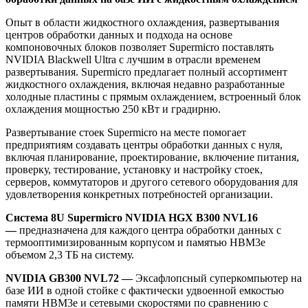
Опыт в области жидкостного охлаждения, развертывания
центров обработки данных и подхода на основе
компоновочных блоков позволяет Supermicro поставлять
NVIDIA Blackwell Ultra с лучшим в отрасли временем
развертывания. Supermicro предлагает полный ассортимент
жидкостного охлаждения, включая недавно разработанные
холодные пластины с прямым охлаждением, встроенный блок
охлаждения мощностью 250 кВт и градирню.
Развертывание стоек Supermicro на месте помогает
предприятиям создавать центры обработки данных с нуля,
включая планирование, проектирование, включение питания,
проверку, тестирование, установку и настройку стоек,
серверов, коммутаторов и другого сетевого оборудования для
удовлетворения конкретных потребностей организации.
Система 8U Supermicro NVIDIA HGX B300 NVL16
—
предназначена для каждого центра обработки данных с
термооптимизированным корпусом и памятью HBM3e
объемом 2,3 ТБ на систему.
NVIDIA GB300 NVL72 —
Эксафлопсный суперкомпьютер на
базе ИИ в одной стойке с фактически удвоенной емкостью
памяти HBM3e и сетевыми скоростями по сравнению с