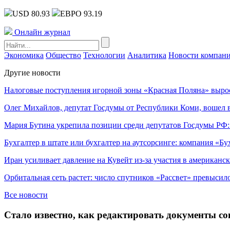
USD 80.93
ЕВРО 93.19
Онлайн журнал
Экономика
Общество
Технологии
Аналитика
Новости компан
Другие новости
Налоговые поступления игорной зоны «Красная Поляна» выро
Олег Михайлов, депутат Госдумы от Республики Коми, вошел в
Мария Бутина укрепила позиции среди депутатов Госдумы РФ:
Бухгалтер в штате или бухгалтер на аутсорсинге: компания «Бу
Иран усиливает давление на Кувейт из-за участия в американс
Орбитальная сеть растет: число спутников «Рассвет» превысил
Все новости
Стало известно, как редактировать документы со