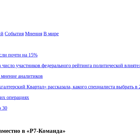
ий
События
Мнения
В мире
сли почти на 15%
 число участников федерального рейтинга политической влияте
 мнение аналитиков
хгалтерский Квартал» рассказала, какого специалиста выбрать в 
ких операциях
о 30
вместно в «Р7-Команда»