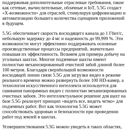
поддерживая дополнительные отраслевые требования, такие
как сетевые, вычислительные, облачные и IoT, 5.5G создаст
«X-возможности» для отраслей, стимулируя цифровизацию и
автоматизацию большего количества сценариев приложений
в будущем.
5.5G обеспечивает скорость восходящего канала до 1 Гбит/с,
небольшую задержку до 4 мс и надежность до 99,999 %. Эти
возможности могут эффективно поддерживать основные
производственные процессы предприятий, значительно
повышая их эффективность. Возьмем для примера добычу на
угольных шахтах. Многие подземные шахты имеют
полностью механизированный очистной забой длиной более
100 метров. Благодаря сверхбольшой возможности
восходящей линии связи 5.5G для загрузки видео в режиме
реального времени можно развернуть более 100 HD-камер, а
технология искусственного интеллекта используется для
сшивания панорамных видео с полностью механизированных
очистных забоев. Это интеллектуальное решение для шахт на
базе 5.5G реализует принцип «видеть все, видеть четко» для
подземных работ. Вот как технология 5.5G может
способствовать здоровью и безопасности при проведении
работ под землей в шахтах.
Усовершенствования 5.5G можно увидеть в таких областях,