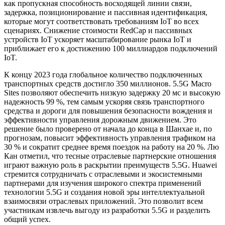
как пропускная способность восходящей линии связи,
задержка, позиционирование и пассивная идентификация,
которые могут соответствовать требованиям IoT во всех
сценариях. Снижение стоимости RedCap и пассивных
устройств IoT ускоряет масштабирование рынка IoT и
приближает его к достижению 100 миллиардов подключений
IoT.
К концу 2023 года глобальное количество подключенных
транспортных средств достигло 350 миллионов. 5.5G Macro
Sites позволяют обеспечить низкую задержку 20 мс и высокую
надежность 99 %, тем самым ускоряя связь транспортного
средства и дороги для повышения безопасности вождения и
эффективности управления дорожным движением. Это
решение было проверено от начала до конца в Шанхае и, по
прогнозам, повысит эффективность управления трафиком на
30 % и сократит среднее время поездок на работу на 20 %. Лю
Кан отметил, что тесные отраслевые партнерские отношения
играют важную роль в раскрытии преимуществ 5.5G. Huawei
стремится сотрудничать с отраслевыми и экосистемными
партнерами для изучения широкого спектра применений
технологии 5.5G и создания новой эры интеллектуальной
взаимосвязи отраслевых приложений. Это позволит всем
участникам извлечь выгоду из разработки 5.5G и разделить
общий успех.