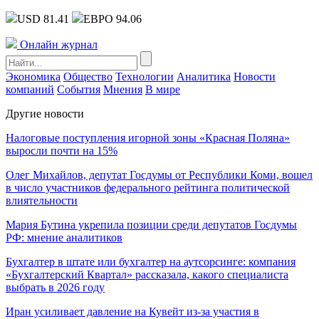
USD 81.41
ЕВРО 94.06
Онлайн журнал
Экономика
Общество
Технологии
Аналитика
Новости
компаний
События
Мнения
В мире
Другие новости
Налоговые поступления игорной зоны «Красная Поляна»
выросли почти на 15%
Олег Михайлов, депутат Госдумы от Республики Коми, вошел
в число участников федерального рейтинга политической
влиятельности
Мария Бутина укрепила позиции среди депутатов Госдумы
РФ: мнение аналитиков
Бухгалтер в штате или бухгалтер на аутсорсинге: компания
«Бухгалтерский Квартал» рассказала, какого специалиста
выбрать в 2026 году
Иран усиливает давление на Кувейт из-за участия в