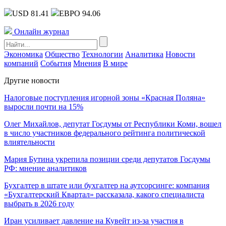
USD 81.41
ЕВРО 94.06
Онлайн журнал
Экономика
Общество
Технологии
Аналитика
Новости
компаний
События
Мнения
В мире
Другие новости
Налоговые поступления игорной зоны «Красная Поляна»
выросли почти на 15%
Олег Михайлов, депутат Госдумы от Республики Коми, вошел
в число участников федерального рейтинга политической
влиятельности
Мария Бутина укрепила позиции среди депутатов Госдумы
РФ: мнение аналитиков
Бухгалтер в штате или бухгалтер на аутсорсинге: компания
«Бухгалтерский Квартал» рассказала, какого специалиста
выбрать в 2026 году
Иран усиливает давление на Кувейт из-за участия в