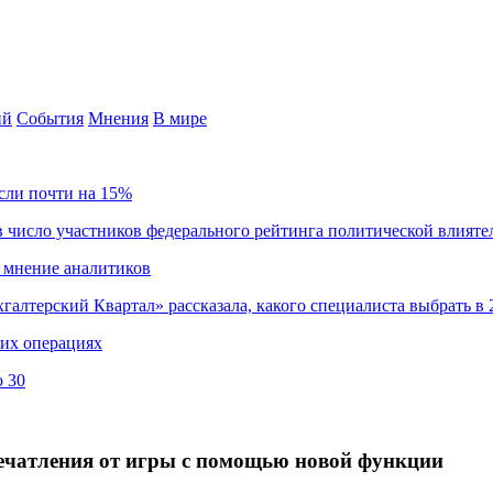
ий
События
Мнения
В мире
сли почти на 15%
 число участников федерального рейтинга политической влияте
 мнение аналитиков
хгалтерский Квартал» рассказала, какого специалиста выбрать в 
ких операциях
о 30
впечатления от игры с помощью новой функции