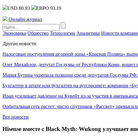
USD 80.93
ЕВРО 93.19
Онлайн журнал
Экономика
Общество
Технологии
Аналитика
Новости компан
Другие новости
Налоговые поступления игорной зоны «Красная Поляна» выро
Олег Михайлов, депутат Госдумы от Республики Коми, вошел в
Мария Бутина укрепила позиции среди депутатов Госдумы РФ:
Бухгалтер в штате или бухгалтер на аутсорсинге: компания «Бу
Иран усиливает давление на Кувейт из-за участия в американс
Орбитальная сеть растет: число спутников «Рассвет» превысил
Все новости
Hisense вместе с Black Myth: Wukong улучшает 