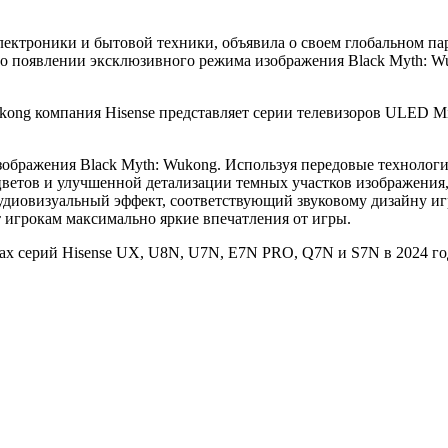
лектроники и бытовой техники, объявила о своем глобальном па
о появлении эксклюзивного режима изображения Black Myth: Wu
Wukong компания Hisense представляет серии телевизоров ULED
бражения Black Myth: Wukong. Используя передовые технологии 
етов и улучшенной детализации темных участков изображения, 
удиовизуальный эффект, соответствующий звуковому дизайну игр
 игрокам максимально яркие впечатления от игры.
ах серий Hisense UX, U8N, U7N, E7N PRO, Q7N и S7N в 2024 го