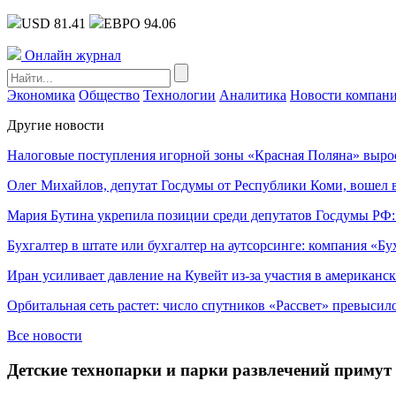
USD 81.41
ЕВРО 94.06
Онлайн журнал
Экономика
Общество
Технологии
Аналитика
Новости компан
Другие новости
Налоговые поступления игорной зоны «Красная Поляна» выро
Олег Михайлов, депутат Госдумы от Республики Коми, вошел в
Мария Бутина укрепила позиции среди депутатов Госдумы РФ:
Бухгалтер в штате или бухгалтер на аутсорсинге: компания «Бу
Иран усиливает давление на Кувейт из-за участия в американс
Орбитальная сеть растет: число спутников «Рассвет» превысил
Все новости
Детские технопарки и парки развлечений примут