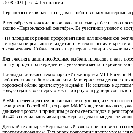
26.08.2021 | 16:14
Технологии
Первоклассников научат создавать роботов и компьютерные иг
В сентябре московские первоклассники смогут бесплатно посет
акцию «Первоклассный сентябрь». Ее участники узнают о вост
«На площадках ранней профориентации для школьников беспл
виртуальной реальности, аддитивным технологиям и креативны
тысяч человек. Сейчас список партнеров расширился — юных м
Для участия в акции необходимо выбрать площадку и дату посе
почту придет подтверждение с указанием места и времени заня
Площадки детского технопарка «Инжинириум МГТУ имени Н.Э. 
робототехнике и биотехнологиям. Мастер-классы детского тех
городской облик, архитектуру и дизайн. На занятиях в детск
коду, создать свою первую компьютерную игру, порисовать в 
В «Менделеев-центре» первоклассники узнают, из чего состоя
реакциями. Гостей «Наукограда» МФЮА ждет мини-квест, участ
движения робота и принципы работы светодиодов и резисторов.
Як-40 в специальном авиатренажере и сделают модель летающе
Детский технопарк «Вертикальный взлет» приготовил на сентябр
программированием. Технопарк подготовил программу и для ро