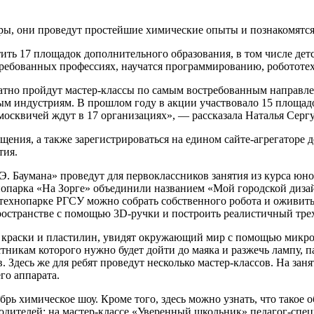
ры, они проведут простейшие химические опыты и познакомятся
ить 17 площадок дополнительного образования, в том числе дет
ребованных профессиях, научатся программированию, робототех
атно пройдут мастер-классы по самым востребованным направл
м индустриям. В прошлом году в акции участвовало 15 площадок
осквичей ждут в 17 организациях», — рассказала Наталья Серг
щения, а также зарегистрироваться на едином сайте-агрегаторе
тия.
Баумана» проведут для первоклассников занятия из курса юног
нопарка «На Зорге» объединили названием «Мой городской дизай
ом технопарке РГСУ можно собрать собственного робота и оживи
пространстве с помощью 3D-ручки и построить реалистичный тр
т краски и пластилин, увидят окружающий мир с помощью микро
никам которого нужно будет дойти до маяка и разжечь лампу, 
 Здесь же для ребят проведут несколько мастер-классов. На зан
го аппарата.
ь химическое шоу. Кроме того, здесь можно узнать, что такое о
дителей: на мастер-классе «Уверенный школьник» педагог-специ