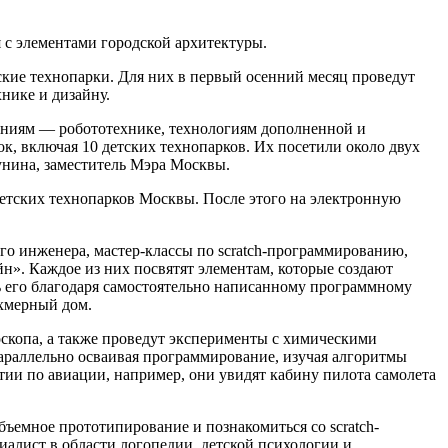
 с элементами городской архитектуры.
ские технопарки. Для них в первый осенний месяц проведут
нике и дизайну.
ениям — робототехнике, технологиям дополненной и
, включая 10 детских технопарков. Их посетили около двух
унина, заместитель Мэра Москвы.
 детских технопарков Москвы. После этого на электронную
о инженера, мастер-классы по scratch-программированию,
н». Каждое из них посвятят элементам, которые создают
ть его благодаря самостоятельно написанному программному
ехмерный дом.
скопа, а также проведут эксперименты с химическими
параллельно осваивая программирование, изучая алгоритмы
ятии по авиации, например, они увидят кабину пилота самолета
бъемное прототипирование и познакомиться со scratch-
алист в области логопедии, детской психологии и