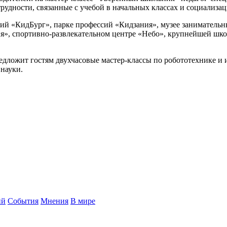
удности, связанные с учебой в начальных классах и социализац
сий «КидБург», парке профессий «Кидзания», музее заниматель
», спортивно-развлекательном центре «Небо», крупнейшей школ
едложит гостям двухчасовые мастер-классы по робототехнике и
науки.
ий
События
Мнения
В мире