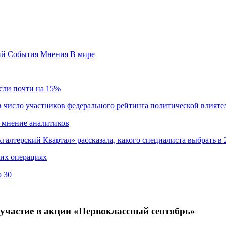
ий
События
Мнения
В мире
сли почти на 15%
 число участников федерального рейтинга политической влияте
 мнение аналитиков
хгалтерский Квартал» рассказала, какого специалиста выбрать в 
ких операциях
о 30
 участие в акции «Первоклассный сентябрь»