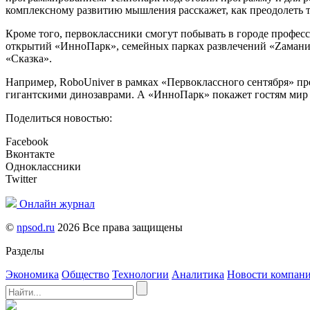
комплексному развитию мышления расскажет, как преодолеть тр
Кроме того, первоклассники смогут побывать в городе профес
открытий «ИнноПарк», семейных парках развлечений «Zамания
«Сказка».
Например, RoboUniver в рамках «Первоклассного сентября» пр
гигантскими динозаврами. А «ИнноПарк» покажет гостям мир 
Поделиться новостью:
Facebook
Вконтакте
Одноклассники
Twitter
Онлайн журнал
©
npsod.ru
2026 Все права защищены
Разделы
Экономика
Общество
Технологии
Аналитика
Новости компан