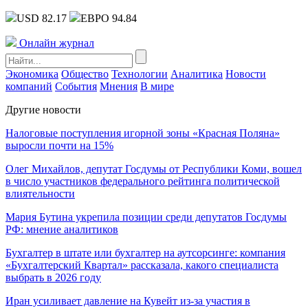
USD 82.17
ЕВРО 94.84
Онлайн журнал
Экономика
Общество
Технологии
Аналитика
Новости
компаний
События
Мнения
В мире
Другие новости
Налоговые поступления игорной зоны «Красная Поляна»
выросли почти на 15%
Олег Михайлов, депутат Госдумы от Республики Коми, вошел
в число участников федерального рейтинга политической
влиятельности
Мария Бутина укрепила позиции среди депутатов Госдумы
РФ: мнение аналитиков
Бухгалтер в штате или бухгалтер на аутсорсинге: компания
«Бухгалтерский Квартал» рассказала, какого специалиста
выбрать в 2026 году
Иран усиливает давление на Кувейт из-за участия в