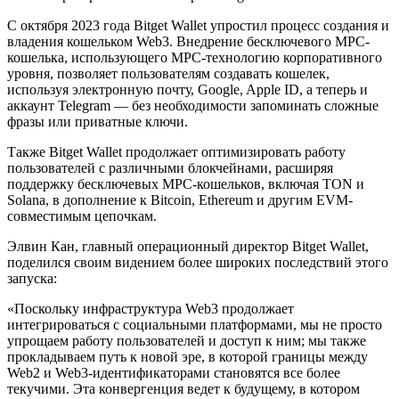
С октября 2023 года Bitget Wallet упростил процесс создания и
владения кошельком Web3. Внедрение бесключевого MPC-
кошелька, использующего MPC-технологию корпоративного
уровня, позволяет пользователям создавать кошелек,
используя электронную почту, Google, Apple ID, а теперь и
аккаунт Telegram — без необходимости запоминать сложные
фразы или приватные ключи.
Также Bitget Wallet продолжает оптимизировать работу
пользователей с различными блокчейнами, расширяя
поддержку бесключевых MPC-кошельков, включая TON и
Solana, в дополнение к Bitcoin, Ethereum и другим EVM-
совместимым цепочкам.
Элвин Кан, главный операционный директор Bitget Wallet,
поделился своим видением более широких последствий этого
запуска:
«Поскольку инфраструктура Web3 продолжает
интегрироваться с социальными платформами, мы не просто
упрощаем работу пользователей и доступ к ним; мы также
прокладываем путь к новой эре, в которой границы между
Web2 и Web3-идентификаторами становятся все более
текучими. Эта конвергенция ведет к будущему, в котором