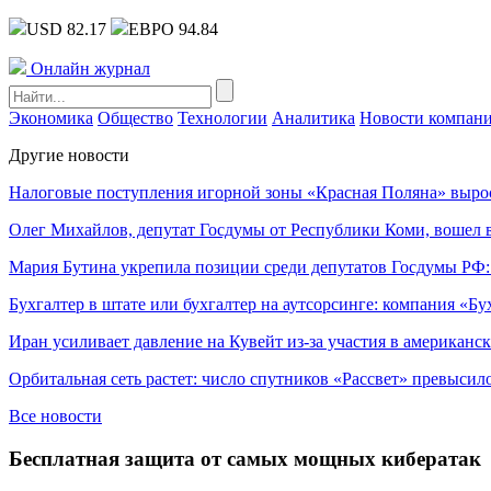
USD 82.17
ЕВРО 94.84
Онлайн журнал
Экономика
Общество
Технологии
Аналитика
Новости компан
Другие новости
Налоговые поступления игорной зоны «Красная Поляна» выро
Олег Михайлов, депутат Госдумы от Республики Коми, вошел в
Мария Бутина укрепила позиции среди депутатов Госдумы РФ:
Бухгалтер в штате или бухгалтер на аутсорсинге: компания «Бу
Иран усиливает давление на Кувейт из-за участия в американс
Орбитальная сеть растет: число спутников «Рассвет» превысил
Все новости
Бесплатная защита от самых мощных кибератак