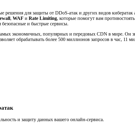
е решения для защиты от DDoS-атак и других видов кибератак 
ewall
,
WAF
и
Rate Limiting
, которые помогут вам противостоят
 безопасные и быстрые сервисы.
амых экономичных, популярных и передовых CDN в мире. Он зн
воляет обрабатывать более 500 миллионов запросов в час, 11 ми
ратак
ьность и защиту данных вашего онлайн-сервиса.