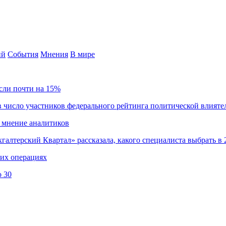
ий
События
Мнения
В мире
сли почти на 15%
 число участников федерального рейтинга политической влияте
 мнение аналитиков
хгалтерский Квартал» рассказала, какого специалиста выбрать в 
ких операциях
о 30