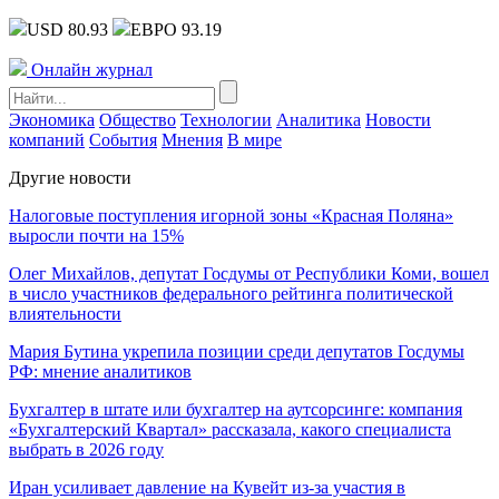
USD 80.93
ЕВРО 93.19
Онлайн журнал
Экономика
Общество
Технологии
Аналитика
Новости
компаний
События
Мнения
В мире
Другие новости
Налоговые поступления игорной зоны «Красная Поляна»
выросли почти на 15%
Олег Михайлов, депутат Госдумы от Республики Коми, вошел
в число участников федерального рейтинга политической
влиятельности
Мария Бутина укрепила позиции среди депутатов Госдумы
РФ: мнение аналитиков
Бухгалтер в штате или бухгалтер на аутсорсинге: компания
«Бухгалтерский Квартал» рассказала, какого специалиста
выбрать в 2026 году
Иран усиливает давление на Кувейт из-за участия в