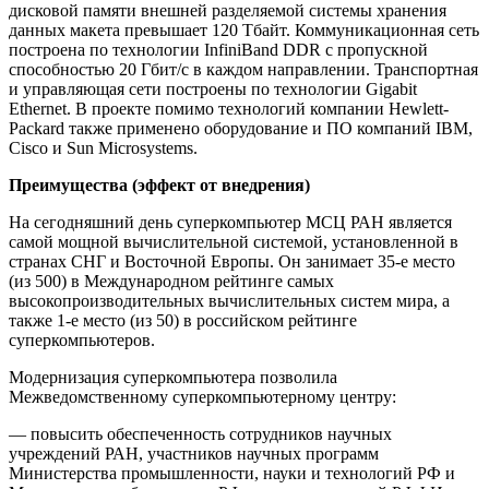
дисковой памяти внешней разделяемой системы хранения
данных макета превышает 120 Тбайт. Коммуникационная сеть
построена по технологии InfiniBand DDR с пропускной
способностью 20 Гбит/с в каждом направлении. Транспортная
и управляющая сети построены по технологии Gigabit
Ethernet. В проекте помимо технологий компании Hewlett-
Packard также применено оборудование и ПО компаний IBM,
Cisco и Sun Microsystems.
Преимущества (эффект от внедрения)
На сегодняшний день суперкомпьютер МСЦ РАН является
самой мощной вычислительной системой, установленной в
странах СНГ и Восточной Европы. Он занимает 35-е место
(из 500) в Международном рейтинге самых
высокопроизводительных вычислительных систем мира, а
также 1-е место (из 50) в российском рейтинге
суперкомпьютеров.
Модернизация суперкомпьютера позволила
Межведомственному суперкомпьютерному центру:
— повысить обеспеченность сотрудников научных
учреждений РАН, участников научных программ
Министерства промышленности, науки и технологий РФ и