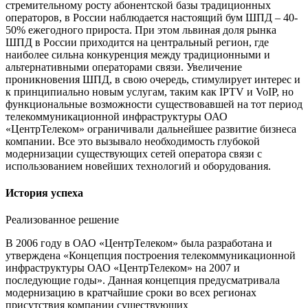
стремительному росту абонентской базы традиционных
операторов, в России наблюдается настоящий бум ШПД – 40-
50% ежегодного прироста. При этом львиная доля рынка
ШПД в России приходится на центральный регион, где
наиболее сильна конкуренция между традиционными и
альтернативными операторами связи. Увеличение
проникновения ШПД, в свою очередь, стимулирует интерес и
к принципиально новым услугам, таким как IPTV и VoIP, но
функциональные возможности существовавшей на тот период
телекоммуникационной инфраструктуры ОАО
«ЦентрТелеком» ограничивали дальнейшее развитие бизнеса
компании. Все это вызывало необходимость глубокой
модернизации существующих сетей оператора связи с
использованием новейших технологий и оборудования.
История успеха
Реализованное решение
В 2006 году в ОАО «ЦентрТелеком» была разработана и
утверждена «Концепция построения телекоммуникационной
инфраструктуры ОАО «ЦентрТелеком» на 2007 и
последующие годы». Данная концепция предусматривала
модернизацию в кратчайшие сроки во всех регионах
присутствия компании существующих