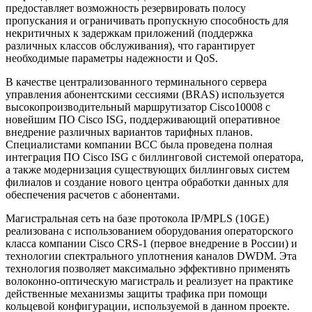
предоставляет возможность резервировать полосу
пропускания и ограничивать пропускную способность для
некритичных к задержкам приложений (поддержка
различных классов обслуживания), что гарантирует
необходимые параметры надежности и QoS.
В качестве централизованного терминального сервера
управления абонентскими сессиями (BRAS) используется
высокопроизводительный маршрутизатор Cisco10008 с
новейшим ПО Cisco ISG, поддерживающий оперативное
внедрение различных вариантов тарифных планов.
Специалистами компании ВСС была проведена полная
интеграция ПО Cisco ISG с биллинговой системой оператора,
а также модернизация существующих биллинговых систем
филиалов и создание нового центра обработки данных для
обеспечения расчетов с абонентами.
Магистральная сеть на базе протокола IP/MPLS (10GE)
реализована с использованием оборудования операторского
класса компании Cisco CRS-1 (первое внедрение в России) и
технологии спектрального уплотнения каналов DWDM. Эта
технология позволяет максимально эффективно применять
волоконно-оптическую магистраль и реализует на практике
действенные механизмы защиты трафика при помощи
кольцевой конфигурации, используемой в данном проекте.