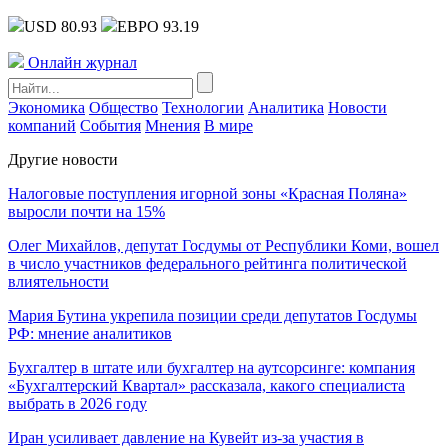
USD 80.93
ЕВРО 93.19
Онлайн журнал
Экономика
Общество
Технологии
Аналитика
Новости
компаний
События
Мнения
В мире
Другие новости
Налоговые поступления игорной зоны «Красная Поляна»
выросли почти на 15%
Олег Михайлов, депутат Госдумы от Республики Коми, вошел
в число участников федерального рейтинга политической
влиятельности
Мария Бутина укрепила позиции среди депутатов Госдумы
РФ: мнение аналитиков
Бухгалтер в штате или бухгалтер на аутсорсинге: компания
«Бухгалтерский Квартал» рассказала, какого специалиста
выбрать в 2026 году
Иран усиливает давление на Кувейт из-за участия в