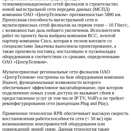
телекоммуникационных сетей филиалов и строительство
новой магистральной сети передачи данных (МСПД)
компании ОАО «ЦентрТелеком» протяженностью 5880 км.
Пропускная способность магистральной сети и
мультисервисных сетей филиалов на первом этапе – 10 Гбит/с,
с возможностью даль нейшего увеличения. Исполнителем
работ по проекту была выбрана компания BCC, золотой
партнер компании Cisco, которая в тесном контакте со
специалистами Заказчика выполнила проектирование, а
также произвела поставку, инсталляцию и пусконаладку
оборудования в соответствии со сроками, определенными
ОАО «ЦентрТелеком».
Мультисервисные региональные сети филиалов ОАО
«ЦентрТелеком» построены на базе оборудования компании
Huawei, функциональные возможности которого
обеспечивают эффективное масштабирование, при котором
подключение новых узлов доступа не вызывает сбоев в
предоставлении услуг (в том числе IP TV, VoIP) и не требует
реконфигурирования сети (концепция Plug and Play).
Применение технологии RPR обеспечивает высокую скорость
восстановления работоспособности сети (< 50 мс) при
возникновении неисправностей оборудования или
повреждений линий связи. Данная технология также