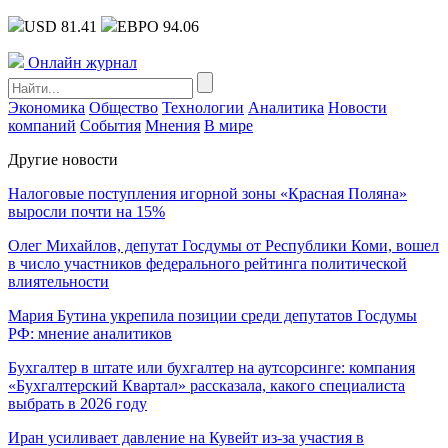
USD 81.41
ЕВРО 94.06
Онлайн журнал
Экономика
Общество
Технологии
Аналитика
Новости
компаний
События
Мнения
В мире
Другие новости
Налоговые поступления игорной зоны «Красная Поляна»
выросли почти на 15%
Олег Михайлов, депутат Госдумы от Республики Коми, вошел
в число участников федерального рейтинга политической
влиятельности
Мария Бутина укрепила позиции среди депутатов Госдумы
РФ: мнение аналитиков
Бухгалтер в штате или бухгалтер на аутсорсинге: компания
«Бухгалтерский Квартал» рассказала, какого специалиста
выбрать в 2026 году
Иран усиливает давление на Кувейт из-за участия в