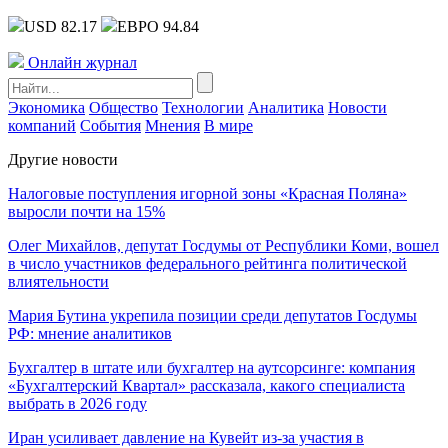
USD 82.17
ЕВРО 94.84
Онлайн журнал
Экономика
Общество
Технологии
Аналитика
Новости
компаний
События
Мнения
В мире
Другие новости
Налоговые поступления игорной зоны «Красная Поляна»
выросли почти на 15%
Олег Михайлов, депутат Госдумы от Республики Коми, вошел
в число участников федерального рейтинга политической
влиятельности
Мария Бутина укрепила позиции среди депутатов Госдумы
РФ: мнение аналитиков
Бухгалтер в штате или бухгалтер на аутсорсинге: компания
«Бухгалтерский Квартал» рассказала, какого специалиста
выбрать в 2026 году
Иран усиливает давление на Кувейт из-за участия в