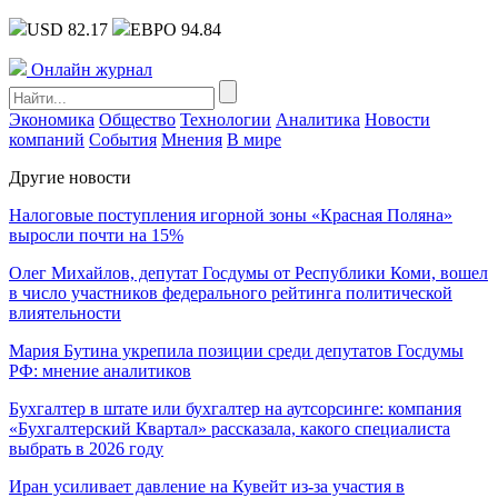
USD 82.17
ЕВРО 94.84
Онлайн журнал
Экономика
Общество
Технологии
Аналитика
Новости
компаний
События
Мнения
В мире
Другие новости
Налоговые поступления игорной зоны «Красная Поляна»
выросли почти на 15%
Олег Михайлов, депутат Госдумы от Республики Коми, вошел
в число участников федерального рейтинга политической
влиятельности
Мария Бутина укрепила позиции среди депутатов Госдумы
РФ: мнение аналитиков
Бухгалтер в штате или бухгалтер на аутсорсинге: компания
«Бухгалтерский Квартал» рассказала, какого специалиста
выбрать в 2026 году
Иран усиливает давление на Кувейт из-за участия в