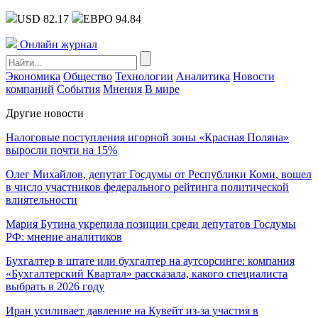
USD 82.17
ЕВРО 94.84
Онлайн журнал
Экономика
Общество
Технологии
Аналитика
Новости
компаний
События
Мнения
В мире
Другие новости
Налоговые поступления игорной зоны «Красная Поляна»
выросли почти на 15%
Олег Михайлов, депутат Госдумы от Республики Коми, вошел
в число участников федерального рейтинга политической
влиятельности
Мария Бутина укрепила позиции среди депутатов Госдумы
РФ: мнение аналитиков
Бухгалтер в штате или бухгалтер на аутсорсинге: компания
«Бухгалтерский Квартал» рассказала, какого специалиста
выбрать в 2026 году
Иран усиливает давление на Кувейт из-за участия в