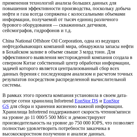
применения технологий анализа больших данных для
повышения эффективности производства, поскольку добыча
нефти и газа всегда сопряжена с колоссальными объемами
информации, получаемой от тысяч единиц различного
бурового оборудования — скважинных датчиков,
сейсмографов, гидрофонов и т.д.
China National Offshore Oil Corporation, одна из ведущих
нефтедобывающих компаний мира, обнаружила запасы нефти
в Бохайском заливе в объеме свыше 3 млрд тонн. Для
эффективного выявления месторождений компания создала в
северном Китае собственный центр обработки информации,
задачей которого является централизованный сбор всех
данных бурения с последующим анализом и расчетом точных
результатов посредством распределенной вычислительной
системы.
В рамках этого проекта компания установила в своем дата-
центре сотни хранилищ Infortrend
EonStor DS
и
EonStor
GS
для сбора и хранения жизненно важной информации.
Хранилища Infortrend поддерживают скорость чтения/записи
на уровне до 11 000/5 500 Мб/с и демонстрируют
производительность на уровне до 750 000 IOPS, что позволяет
полностью удовлетворить потребности заказчика в
высокоскоростном получении и анализе данных.