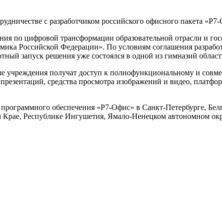
рудничестве с разработчиком российского офисного пакета «Р7-
ния по цифровой трансформации образовательной отрасли и госс
ика Российской Федерации». По условиям соглашения разработ
ный запуск решения уже состоялся в одной из гимназий област
ные учреждения получат доступ к полнофункциональному и сов
презентаций, средства просмотра изображений и видео, платформ
 программного обеспечения «Р7-Офис» в Санкт-Петербурге, Белг
 Крае, Республике Ингушетия, Ямало-Ненецком автономном окру