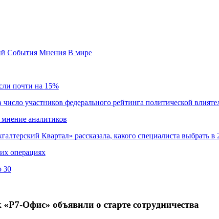
ий
События
Мнения
В мире
сли почти на 15%
 число участников федерального рейтинга политической влияте
 мнение аналитиков
хгалтерский Квартал» рассказала, какого специалиста выбрать в 
ких операциях
о 30
 «Р7-Офис» объявили о старте сотрудничества