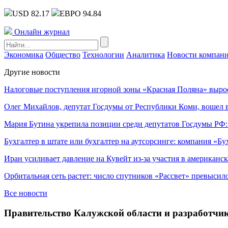
USD 82.17
ЕВРО 94.84
Онлайн журнал
Экономика
Общество
Технологии
Аналитика
Новости компан
Другие новости
Налоговые поступления игорной зоны «Красная Поляна» выро
Олег Михайлов, депутат Госдумы от Республики Коми, вошел в
Мария Бутина укрепила позиции среди депутатов Госдумы РФ:
Бухгалтер в штате или бухгалтер на аутсорсинге: компания «Бу
Иран усиливает давление на Кувейт из-за участия в американс
Орбитальная сеть растет: число спутников «Рассвет» превысил
Все новости
Правительство Калужской области и разработчик