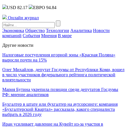
USD 82.17
ЕВРО 94.84
Онлайн журнал
Экономика
Общество
Технологии
Аналитика
Новости
компаний
События
Мнения
В мире
Другие новости
Налоговые поступления игорной зоны «Красная Поляна»
выросли почти на 15%
Олег Михайлов, депутат Госдумы от Республики Коми, вошел
в число участников федерального рейтинга политической
влиятельности
Мария Бутина укрепила позиции среди депутатов Госдумы
РФ: мнение аналитиков
Бухгалтер в штате или бухгалтер на аутсорсинге: компания
«Бухгалтерский Квартал» рассказала, какого специалиста
выбрать в 2026 году
Иран усиливает давление на Кувейт из-за участия в