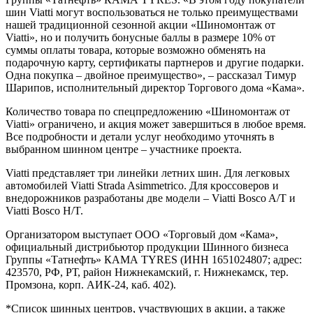
шин Viatti могут воспользоваться не только преимуществами
нашей традиционной сезонной акции «Шиномонтаж от
Viatti», но и получить бонусные баллы в размере 10% от
суммы оплаты товара, которые возможно обменять на
подарочную карту, сертификаты партнеров и другие подарки.
Одна покупка – двойное преимущество», – рассказал Тимур
Шарипов, исполнительный директор Торгового дома «Кама».
Количество товара по спецпредложению «Шиномонтаж от
Viatti» ограничено, и акция может завершиться в любое время.
Все подробности и детали услуг необходимо уточнять в
выбранном шинном центре – участнике проекта.
Viatti представляет три линейки летних шин. Для легковых
автомобилей Viatti Strada Asimmetrico. Для кроссоверов и
внедорожников разработаны две модели – Viatti Bosco A/T и
Viatti Bosco H/T.
Организатором выступает ООО «Торговый дом «Кама»,
официальный дистрибьютор продукции Шинного бизнеса
Группы «Татнефть» КАМА TYRES (ИНН 1651024807; адрес:
423570, РФ, РТ, район Нижнекамский, г. Нижнекамск, тер.
Промзона, корп. АИК-24, каб. 402).
*Список шинных центров, участвующих в акции, а также