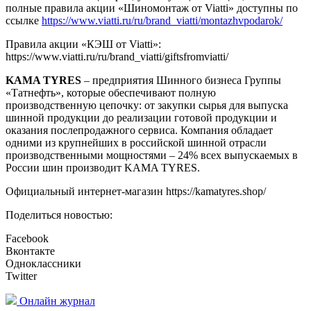
полные правила акции «Шиномонтаж от Viatti» доступны по
ссылке
https://www.viatti.ru/ru/brand_viatti/montazhvpodarok/
Правила акции «КЭШ от Viatti»:
https://www.viatti.ru/ru/brand_viatti/giftsfromviatti/
KAMA TYRES
– предприятия Шинного бизнеса Группы
«Татнефть», которые обеспечивают полную
производственную цепочку: от закупки сырья для выпуска
шинной продукции до реализации готовой продукции и
оказания послепродажного сервиса. Компания обладает
одними из крупнейших в российской шинной отрасли
производственными мощностями – 24% всех выпускаемых в
России шин производит KAMA TYRES.
Официальный интернет-магазин https://kamatyres.shop/
Поделиться новостью:
Facebook
Вконтакте
Одноклассники
Twitter
Онлайн журнал