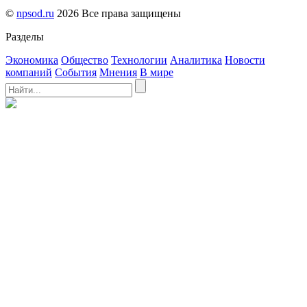
©
npsod.ru
2026 Все права защищены
Разделы
Экономика
Общество
Технологии
Аналитика
Новости
компаний
События
Мнения
В мире