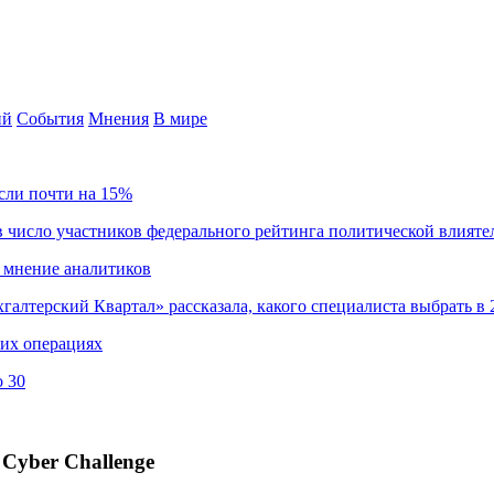
ий
События
Мнения
В мире
сли почти на 15%
 число участников федерального рейтинга политической влияте
 мнение аналитиков
хгалтерский Квартал» рассказала, какого специалиста выбрать в 
ких операциях
о 30
Cyber Challenge