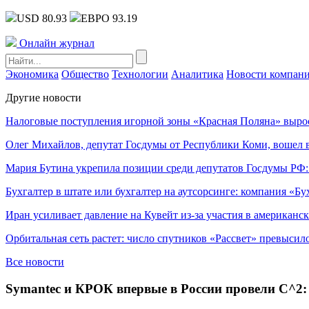
USD 80.93
ЕВРО 93.19
Онлайн журнал
Экономика
Общество
Технологии
Аналитика
Новости компан
Другие новости
Налоговые поступления игорной зоны «Красная Поляна» выро
Олег Михайлов, депутат Госдумы от Республики Коми, вошел в
Мария Бутина укрепила позиции среди депутатов Госдумы РФ:
Бухгалтер в штате или бухгалтер на аутсорсинге: компания «Бу
Иран усиливает давление на Кувейт из-за участия в американс
Орбитальная сеть растет: число спутников «Рассвет» превысил
Все новости
Symantec и КРОК впервые в России провели C^2: 