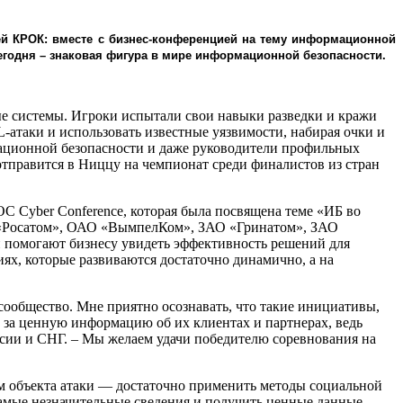
ией КРОК: вместе с бизнес-конференцией на тему информационной
егодня – знаковая фигура в мире информационной безопасности.
ые системы. Игроки испытали свои навыки разведки и кражи
атаки и использовать известные уязвимости, набирая очки и
мационной безопасности и даже руководители профильных
отправится в Ниццу на чемпионат среди финалистов из стран
 Cyber Conference, которая была посвящена теме «ИБ во
ак «Росатом», ОАО «ВымпелКом», ЗАО «Гринатом», ЗАО
 помогают бизнесу увидеть эффективность решений для
ях, которые развиваются достаточно динамично, а на
сообщество. Мне приятно осознавать, что такие инициативы,
и за ценную информацию об их клиентах и партнерах, ведь
оссии и СНГ. – Мы желаем удачи победителю соревнования на
ам объекта атаки — достаточно применить методы социальной
мые незначительные сведения и получить ценные данные.