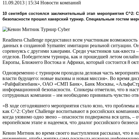
11.09.2013 | 15:34
Новости компаний
10 сентября состоялся заключительный этап мероприятия C^2: C
безопасности прошел хакерский турнир. Специальным гостем мер
Турнир Cyber
Readiness Challenge предоставил всем участникам возможност
данных в созданной Symantec имитации реальной ситуации. Он
соревнуясь с другими хакерами. Среди участников хак-квеста
отделов. Победителем турнира, как и прошедшей летом онлайн
Европы, Ближнего Востока и Африки, который состоится 8 окт
Одновременно с турниром проходила деловая часть мероприяти
власти будущего: новые вызовы и новая миссия». Во время д
«Райфайзенбанк», ОАО «СМП Банк», Банк Москвы, «АльфаСтрах
информационной безопасности. Спикеры отметили, что в настоя
сотрудниках компании – им необходимо прививать чувство отв
«В ходе сегодняшнего мероприятия стало ясно, что проблемы 
как C^2: Cyber Challenge воспитывают в российских компаниях
когда уязвимо одно звено – опасности подвержена вся цепь, –
европейском этапе и надеемся, что диалог российского бизнес
Кевин Митник во время своего выступления рассказал, что в 
инженерии, чтобы жертва сама раскрыла нужную информацию. 