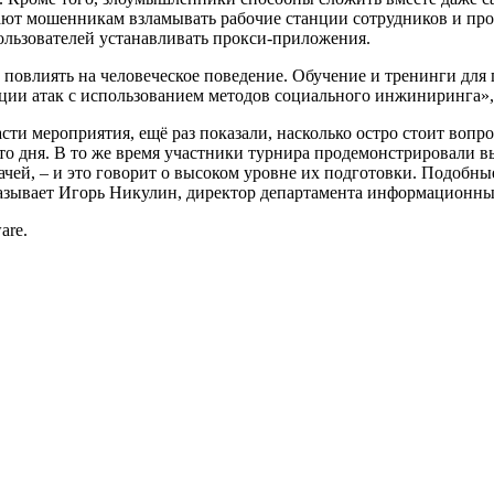
ют мошенникам взламывать рабочие станции сотрудников и про
пользователей устанавливать прокси-приложения.
овлиять на человеческое поведение. Обучение и тренинги для 
ии атак с использованием методов социального инжиниринга»,-
асти мероприятия, ещё раз показали, насколько остро стоит во
то дня. В то же время участники турнира продемонстрировали 
дачей, – и это говорит о высоком уровне их подготовки. Подоб
азывает Игорь Никулин, директор департамента информационн
are.