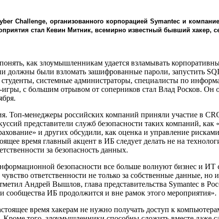
yber Challenge, организованного корпорацией Symantec и компан
оприятия стал Кевин Митник, всемирно известный бывший хакер, с
ь понять, как злоумышленникам удается взламывать корпоративн
и должны были взломать зашифрованные пароли, запустить SQL-
 – студенты, системные администраторы, специалисты по инфор
-игры, с большим отрывом от соперников стал Влад Росков. Он 
ября.
я. Топ-менеджеры российских компаний приняли участие в CROC
искуссий представители служб безопасности таких компаний, к
ование» и других обсудили, как оценка и управление рисками
щее время главный акцент в ИБ следует делать не на технологи
етственности за безопасность данных.
информационной безопасности все больше волнуют бизнес и ИТ 
 чувство ответственности не только за собственные данные, но 
 отметил Андрей Вышлов, глава представительства Symantec в Р
а и сообщества ИБ продолжится и вне рамок этого мероприятия».
настоящее время хакерам не нужно получать доступ к компьютер
Кроме того, злоумышленники способны сложить вместе даже са