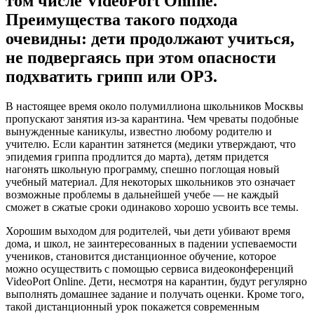
том числе VideoPort Online.
Преимущества такого подхода
очевидны: дети продолжают учиться,
не подвергаясь при этом опасности
подхватить грипп или ОРЗ.
В настоящее время около полумиллиона школьников Москвы
пропускают занятия из-за карантина. Чем чреваты подобные
вынужденные каникулы, известно любому родителю и
учителю. Если карантин затянется (медики утверждают, что
эпидемия гриппа продлится до марта), детям придется
нагонять школьную программу, спешно поглощая новый
учебный материал. Для некоторых школьников это означает
возможные проблемы в дальнейшей учебе — не каждый
сможет в сжатые сроки одинаково хорошо усвоить все темы.
Хорошим выходом для родителей, чьи дети убивают время
дома, и школ, не заинтересованных в падении успеваемости
учеников, становится дистанционное обучение, которое
можно осуществить с помощью сервиса видеоконференций
VideoPort Online. Дети, несмотря на карантин, будут регулярно
выполнять домашнее задание и получать оценки. Кроме того,
такой дистанционный урок покажется современным