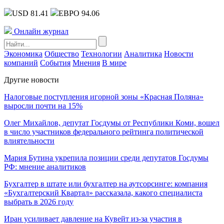
USD 81.41
ЕВРО 94.06
Онлайн журнал
Экономика
Общество
Технологии
Аналитика
Новости
компаний
События
Мнения
В мире
Другие новости
Налоговые поступления игорной зоны «Красная Поляна»
выросли почти на 15%
Олег Михайлов, депутат Госдумы от Республики Коми, вошел
в число участников федерального рейтинга политической
влиятельности
Мария Бутина укрепила позиции среди депутатов Госдумы
РФ: мнение аналитиков
Бухгалтер в штате или бухгалтер на аутсорсинге: компания
«Бухгалтерский Квартал» рассказала, какого специалиста
выбрать в 2026 году
Иран усиливает давление на Кувейт из-за участия в