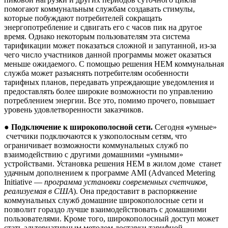
помогают коммунальным службам создавать стимулы,
которые побуждают потребителей сокращать
энергопотребление и сдвигать его с часов пик на другое
время. Однако некоторым пользователям эта система
тарификации может показаться сложной и запутанной, из-за
чего число участников данной программы может оказаться
меньше ожидаемого. С помощью решения HEM коммунальная
служба может разъяснять потребителям особенности
тарифных планов, передавать упреждающие уведомления и
предоставлять более широкие возможности по управлению
потреблением энергии. Все это, помимо прочего, повышает
уровень удовлетворенности заказчиков.
●
Подключение
к
широкополосной
сети
.
Сегодня
«
умные»
счетчики подключаются к узкополосным сетям, что
ограничивает возможности коммунальных служб по
взаимодействию с другими домашними «умными»
устройствами. Установка решения HEM в жилом доме станет
удачным дополнением к программе AMI (Advanced Metering
Initiative —
программа установки современных счетчиков,
реализуемая в США
). Она предоставит в распоряжение
коммунальных служб домашние широкополосные сети и
позволит гораздо лучше взаимодействовать с домашними
пользователями. Кроме того, широкополосный доступ может
стать альтернативным методом доставки тарифной