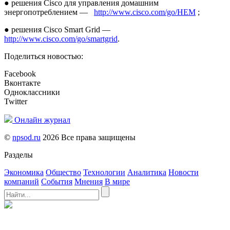
● решения Cisco для управления домашним
энергопотреблением —
http://www.cisco.com/go/HEM
;
● решения Cisco Smart Grid —
http://www.cisco.com/go/smartgrid
.
Поделиться новостью:
Facebook
Вконтакте
Одноклассники
Twitter
Онлайн журнал
©
npsod.ru
2026 Все права защищены
Разделы
Экономика
Общество
Технологии
Аналитика
Новости
компаний
События
Мнения
В мире