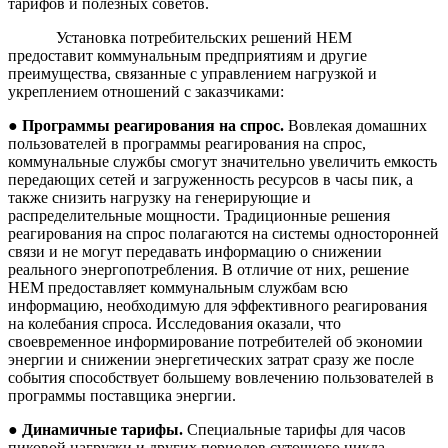
тарифов и полезных советов.
Установка потребительских решений HEM
предоставит коммунальным предприятиям и другие
преимущества, связанные с управлением нагрузкой и
укреплением отношений с заказчиками:
●
Программы
реагирования
на
спрос
.
Вовлекая домашних
пользователей в программы реагирования на спрос,
коммунальные службы смогут значительно увеличить емкость
передающих сетей и загруженность ресурсов в часы пик, а
также снизить нагрузку на генерирующие и
распределительные мощности. Традиционные решения
реагирования на спрос полагаются на системы односторонней
связи и не могут передавать информацию о снижении
реального энергопотребления. В отличие от них, решение
HEM предоставляет коммунальным службам всю
информацию, необходимую для эффективного реагирования
на колебания спроса. Исследования оказали, что
своевременное информирование потребителей об экономии
энергии и снижении энергетических затрат сразу же после
события способствует большему вовлечению пользователей в
программы поставщика энергии.
●
Динамичные
тарифы
.
Специальные тарифы для часов
пиковой нагрузки и других периодов суточного цикла