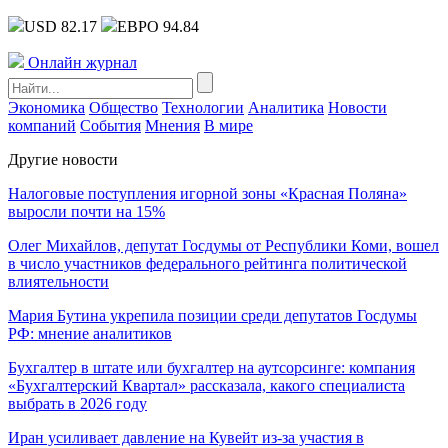
USD 82.17
ЕВРО 94.84
Онлайн журнал
Экономика
Общество
Технологии
Аналитика
Новости
компаний
События
Мнения
В мире
Другие новости
Налоговые поступления игорной зоны «Красная Поляна»
выросли почти на 15%
Олег Михайлов, депутат Госдумы от Республики Коми, вошел
в число участников федерального рейтинга политической
влиятельности
Мария Бутина укрепила позиции среди депутатов Госдумы
РФ: мнение аналитиков
Бухгалтер в штате или бухгалтер на аутсорсинге: компания
«Бухгалтерский Квартал» рассказала, какого специалиста
выбрать в 2026 году
Иран усиливает давление на Кувейт из-за участия в