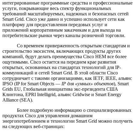
интегрированные программные средства и профессиональные
услуги, покрывающие весь спектр функциональных
требований масштабируемых, надежных и безопасных сетей
Smart Grid. Cisco уже давно и успешно использует сети как
платформу для предоставления передовых услуг и
приложений корпоративным заказчикам и для выхода на
потребительские рынки через каналы розничной торговли.
Со временем приверженность открытым стандартам и
строительство экосистем, включающих продукты других
компаний, будут делать преимущества Cisco HEM все более
ощутимыми. Cisco остается на переднем крае развития
открытых, основанных на стандартах технологий для IP-
коммуникаций и сетей Smart Grid. В этой области Cisco
сотрудничает с такими организациями, как IETF, IEEE, альянс
IPSO (IP for Smart Objects —
IP
для «умных» объектов
), Smart
Grids EU, Глобальная инициатива экс-президента США
Клинтона, EPRI Intelligrid, альянс Gridwise и Smart Energy
Alliance (SEA).
Более подробную информацию о специализированных
продуктах Cisco для управления домашним
энергопотреблением и технологии Smart Grid можно получить
на следующих веб-страницах: