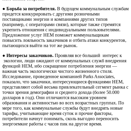
●
Борьба
за
потребителя
.
В будущем коммунальным службам
придется конкурировать с другими розничными
поставщиками энергии и компаниями других типов
(например, с операторами связи), которые также стремятся
укрепить отношения с индивидуальными пользователями.
Предложение услуг HEM поможет коммунальщикам
повысить лояльность заказчиков и отбить атаки конкурентов,
пытающихся выйти на тот же рынок.
●
Интересы заказчиков.
Проявляя все больший
интерес к
экологии, люди ожидают от коммунальных служб внедрения
функций HEM, ибо сокращение потребления энергии —
важная часть экологически чистого жизненного стиля.
Исследование, проведенное компанией Parks Associates,
показало, что заказчики, интересующиеся функциями HEM,
представляют собой весьма привлекательный сегмент рынка с
точки зрения демографии и среднего дохода (более 50.000
долларов в год). Они отличаются высоким уровнем
образования и активностью во всех возрастных группах. По
мере того, как коммунальные службы будут внедрять новые
тарифы, учитывающие время суток и прочие факторы,
потребители начнут понимать, сколь выгодно переносить
энергоемкие работы с часов пик на другое время.