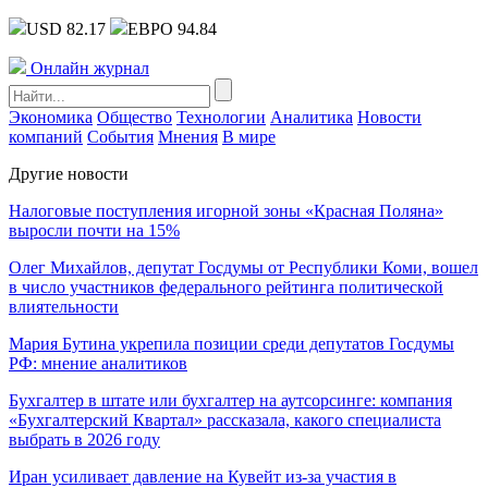
USD 82.17
ЕВРО 94.84
Онлайн журнал
Экономика
Общество
Технологии
Аналитика
Новости
компаний
События
Мнения
В мире
Другие новости
Налоговые поступления игорной зоны «Красная Поляна»
выросли почти на 15%
Олег Михайлов, депутат Госдумы от Республики Коми, вошел
в число участников федерального рейтинга политической
влиятельности
Мария Бутина укрепила позиции среди депутатов Госдумы
РФ: мнение аналитиков
Бухгалтер в штате или бухгалтер на аутсорсинге: компания
«Бухгалтерский Квартал» рассказала, какого специалиста
выбрать в 2026 году
Иран усиливает давление на Кувейт из-за участия в