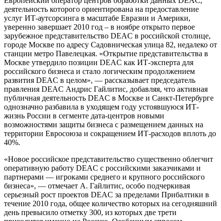
Европейский оператор центров обработки данных DEAC,
деятельность которого ориентирована на предоставление
услуг ИТ-аутсорсинга в масштабе Евразии и Америки,
уверенно завершает 2010 год – в ноябре открыто первое
зарубежное представительство DEAC в российской столице,
городе Москве по адресу Садовническая улица 82, недалеко от
станции метро Павелецкая. «Открытие представительства в
Москве утвердило позиции DEAC как ИТ-эксперта для
российского бизнеса и стало логическим продолжением
развития DEAC в целом», — рассказывает председатель
правления DEAC Андрис Гайлитис, добавляя, что активная
публичная деятельность DEAC в Москве и Санкт-Петербурге
однозначно разбавила в уходящем году устоявшуюся ИТ-
жизнь России в сегменте дата-центров новыми
возможностями защиты бизнеса с размещением данных на
территории Евросоюза и сокращением ИТ-расходов вплоть до
40%.
«Новое российское представительство существенно облегчит
оперативную работу DEAC с российскими заказчиками и
партнерами — игроками среднего и крупного российского
бизнеса», — отмечает А. Гайлитис, особо подчеркивая
серьезный рост проектов DEAC за пределами Прибалтики в
течение 2010 года, общее количество которых на сегодняшний
день превысило отметку 300, из которых две трети