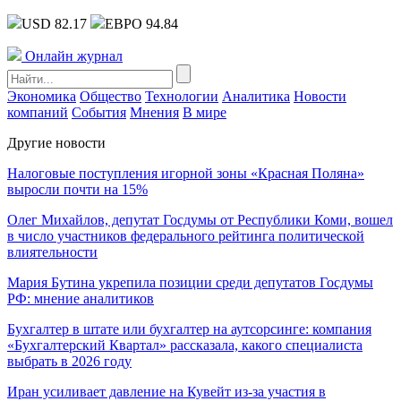
USD 82.17
ЕВРО 94.84
Онлайн журнал
Экономика
Общество
Технологии
Аналитика
Новости
компаний
События
Мнения
В мире
Другие новости
Налоговые поступления игорной зоны «Красная Поляна»
выросли почти на 15%
Олег Михайлов, депутат Госдумы от Республики Коми, вошел
в число участников федерального рейтинга политической
влиятельности
Мария Бутина укрепила позиции среди депутатов Госдумы
РФ: мнение аналитиков
Бухгалтер в штате или бухгалтер на аутсорсинге: компания
«Бухгалтерский Квартал» рассказала, какого специалиста
выбрать в 2026 году
Иран усиливает давление на Кувейт из-за участия в