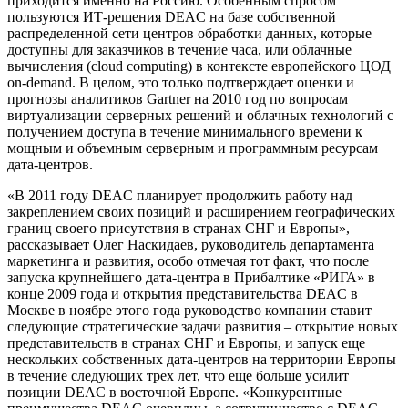
приходится именно на Россию. Особенным спросом
пользуются ИТ-решения DEAC на базе собственной
распределенной сети центров обработки данных, которые
доступны для заказчиков в течение часа, или облачные
вычисления (cloud computing) в контексте европейского ЦОД
on-demand. В целом, это только подтверждает оценки и
прогнозы аналитиков Gartner на 2010 год по вопросам
виртуализации серверных решений и облачных технологий с
получением доступа в течение минимального времени к
мощным и объемным серверным и программным ресурсам
дата-центров.
«В 2011 году DEAC планирует продолжить работу над
закреплением своих позиций и расширением географических
границ своего присутствия в странах СНГ и Европы», —
рассказывает Олег Наскидаев, руководитель департамента
маркетинга и развития, особо отмечая тот факт, что после
запуска крупнейшего дата-центра в Прибалтике «РИГА» в
конце 2009 года и открытия представительства DEAC в
Москве в ноябре этого года руководство компании ставит
следующие стратегические задачи развития – открытие новых
представительств в странах СНГ и Европы, и запуск еще
нескольких собственных дата-центров на территории Европы
в течение следующих трех лет, что еще больше усилит
позиции DEAC в восточной Европе. «Конкурентные