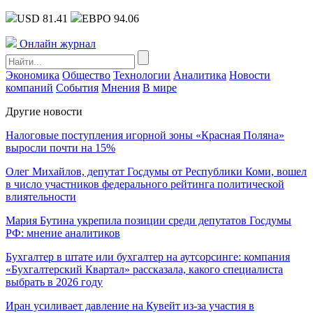
USD 81.41
ЕВРО 94.06
Онлайн журнал
Экономика
Общество
Технологии
Аналитика
Новости
компаний
События
Мнения
В мире
Другие новости
Налоговые поступления игорной зоны «Красная Поляна»
выросли почти на 15%
Олег Михайлов, депутат Госдумы от Республики Коми, вошел
в число участников федерального рейтинга политической
влиятельности
Мария Бутина укрепила позиции среди депутатов Госдумы
РФ: мнение аналитиков
Бухгалтер в штате или бухгалтер на аутсорсинге: компания
«Бухгалтерский Квартал» рассказала, какого специалиста
выбрать в 2026 году
Иран усиливает давление на Кувейт из-за участия в