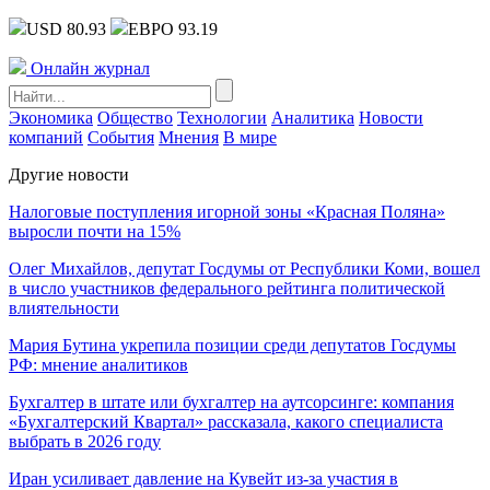
USD 80.93
ЕВРО 93.19
Онлайн журнал
Экономика
Общество
Технологии
Аналитика
Новости
компаний
События
Мнения
В мире
Другие новости
Налоговые поступления игорной зоны «Красная Поляна»
выросли почти на 15%
Олег Михайлов, депутат Госдумы от Республики Коми, вошел
в число участников федерального рейтинга политической
влиятельности
Мария Бутина укрепила позиции среди депутатов Госдумы
РФ: мнение аналитиков
Бухгалтер в штате или бухгалтер на аутсорсинге: компания
«Бухгалтерский Квартал» рассказала, какого специалиста
выбрать в 2026 году
Иран усиливает давление на Кувейт из-за участия в