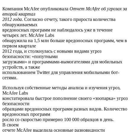
Компания McAfee опубликовала
Отчет McAfee об угрозах за
второй квартал
2012 года
. Согласно отчету, такого прироста количества
обнаруживаемых
вредоносных программ не наблюдалось уже в течение
четырех лет. McAfee Labs
обнаружила на 1,5 млн больше вредоносных программ, чем в
первом квартале
2012 года, и столкнулась с новыми видами угроз
безопасности: «попутными
загрузками» и программами-вымогателями для мобильных
устройств, а также
использованием Twitter для управления мобильными бот-
сетями.
Используя собственные методы анализа и изучения угроз,
McAfee Labs
констатировала быстрое пополнение своего «зоопарка» угроз
безопасности
образцами вредоносных программ разных видов. Количество
вредоносных программ
росло со скоростью примерно 100 000 образцов в день.
В своем
отчете McAfee выделила основные разновидности