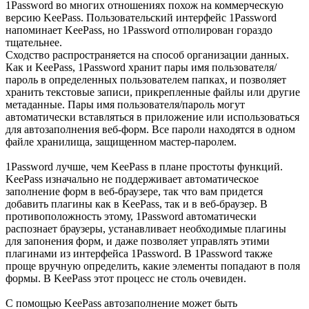
1Password во многих отношениях похож на коммерческую
версию KeePass. Пользовательский интерфейс 1Password
напоминает KeePass, но 1Password отполирован гораздо
тщательнее.
Сходство распространяется на способ организации данных.
Как и KeePass, 1Password хранит пары имя пользователя/
пароль в определенных пользователем папках, и позволяет
хранить текстовые записи, прикрепленные файлы или другие
метаданные. Пары имя пользователя/пароль могут
автоматически вставляться в приложение или использоваться
для автозаполнения веб-форм. Все пароли находятся в одном
файле хранилища, защищенном мастер-паролем.
1Password лучше, чем KeePass в плане простоты функций.
KeePass изначально не поддерживает автоматическое
заполнение форм в веб-браузере, так что вам придется
добавить плагины как в KeePass, так и в веб-браузер. В
противоположность этому, 1Password автоматически
распознает браузеры, устанавливает необходимые плагины
для запонения форм, и даже позволяет управлять этими
плагинами из интерфейса 1Password. В 1Password также
проще вручную определить, какие элементы попадают в поля
формы. В KeePass этот процесс не столь очевиден.
С помощью KeePass автозаполнение может быть