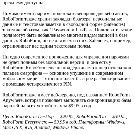
прежнему доступна.
Помимо имени пар имя пользователя/пароль для веб-сайтов,
RoboForm также хранит закладки браузера, персональные
данные и текстовые заметки в свободной форме (Safenotes)
таким же образом, как 1Password и LastPass. Пользовательские
поля могут быть добавлены ко многим видам записей в базе
данных RoboForm, но не для всех из них. Safenotes, например,
ограничивает вас одним текстовым полем.
Ни одно современное приложение для управления паролями
не будет полным без мобильной версии, и она есть у
RoboForm. RoboForm еще не поддерживает сканер отпечатков
пальцев смартфона — основное упущение в современном
мобильном мире — хотя позволяет быстрое разблокирование
с помощью четырехзначного PIN.
RoboForm также имеет веб-версию, под названием RoboForm
Anywhere, которая позволяет выполнять синхронизацию базы
паролей на всех устройствах за $9.95 в год.
Цена: RoboForm Desktop — $29.95; RoboForm2Go — $39.95;
RoboForm Everywhere — $9.95 в год. Платформы: Windows,
Mac OS X, iOS, Android, Windows Phone.