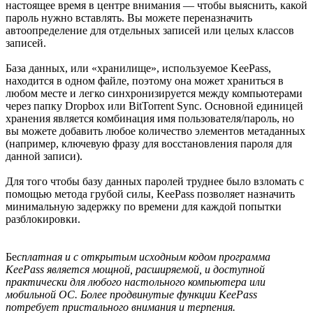
настоящее время в центре внимания — чтобы выяснить, какой
пароль нужно вставлять. Вы можете переназначить
автоопределение для отдельных записей или целых классов
записей.
База данных, или «хранилище», используемое KeePass,
находится в одном файле, поэтому она может храниться в
любом месте и легко синхронизируется между компьютерами
через папку Dropbox или BitTorrent Sync. Основной единицей
хранения является комбинация имя пользователя/пароль, но
вы можете добавить любое количество элементов метаданных
(например, ключевую фразу для восстановления пароля для
данной записи).
Для того чтобы базу данных паролей труднее было взломать с
помощью метода грубой силы, KeePass позволяет назначить
минимальную задержку по времени для каждой попытки
разблокировки.
Бе
сплатная и с открытым исходным кодом программа
KeePass является мощной, расширяемой, и доступной
практически для любого настольного компьютера или
мобильной ОС. Более продвинутые функции KeePass
потребует пристального внимания и терпения.