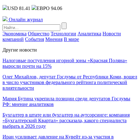
USD 81.41
ЕВРО 94.06
Онлайн журнал
Экономика
Общество
Технологии
Аналитика
Новости
компаний
События
Мнения
В мире
Другие новости
Налоговые поступления игорной зоны «Красная Поляна»
выросли почти на 15%
Олег Михайлов, депутат Госдумы от Республики Коми, вошел
в число участников федерального рейтинга политической
влиятельности
Мария Бутина укрепила позиции среди депутатов Госдумы
РФ: мнение аналитиков
Бухгалтер в штате или бухгалтер на аутсорсинге: компания
«Бухгалтерский Квартал» рассказала, какого специалиста
выбрать в 2026 году
Иран усиливает давление на Кувейт из-за участия в