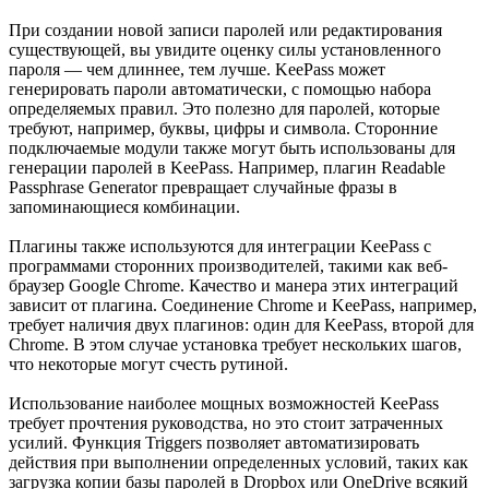
При создании новой записи паролей или редактирования
существующей, вы увидите оценку силы установленного
пароля — чем длиннее, тем лучше. KeePass может
генерировать пароли автоматически, с помощью набора
определяемых правил. Это полезно для паролей, которые
требуют, например, буквы, цифры и символа. Сторонние
подключаемые модули также могут быть использованы для
генерации паролей в KeePass. Например, плагин Readable
Passphrase Generator превращает случайные фразы в
запоминающиеся комбинации.
Плагины также используются для интеграции KeePass с
программами сторонних производителей, такими как веб-
браузер Google Chrome. Качество и манера этих интеграций
зависит от плагина. Соединение Chrome и KeePass, например,
требует наличия двух плагинов: один для KeePass, второй для
Chrome. В этом случае установка требует нескольких шагов,
что некоторые могут счесть рутиной.
Использование наиболее мощных возможностей KeePass
требует прочтения руководства, но это стоит затраченных
усилий. Функция Triggers позволяет автоматизировать
действия при выполнении определенных условий, таких как
загрузка копии базы паролей в Dropbox или OneDrive всякий