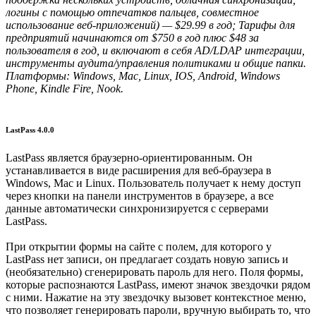
логины с помощью отпечатков пальцев, совместное
использование веб-приложений) — $29.99 в год; Тарифы для
предприятий начинаются от $750 в год плюс $48 за
пользователя в год, и включают в себя AD/LDAP интеграции,
инструменты аудита/управления политиками и общие папки.
Платформы: Windows, Mac, Linux, IOS, Android, Windows
Phone, Kindle Fire, Nook.
LastPass 4.0.0
LastPass является браузерно-ориентированным. Он
устанавливается в виде расширения для веб-браузера в
Windows, Mac и Linux. Пользователь получает к нему доступ
через кнопки на панели инструментов в браузере, а все
данные автоматически синхронизируется с серверами
LastPass.
При открытии формы на сайте с полем, для которого у
LastPass нет записи, он предлагает создать новую запись и
(необязательно) сгенерировать пароль для него. Поля формы,
которые распознаются LastPass, имеют значок звездочки рядом
с ними. Нажатие на эту звездочку вызовет контекстное меню,
что позволяет генерировать пароли, вручную выбирать то, что