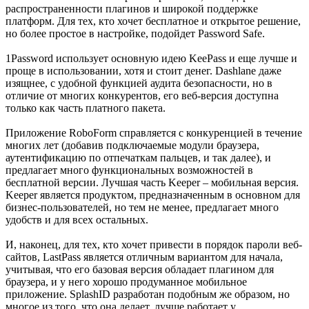
распространенности плагинов и широкой поддержке
платформ. Для тех, кто хочет бесплатное и открытое решение,
но более простое в настройке, подойдет Password Safe.
1Password использует основную идею KeePass и еще лучше и
проще в использовании, хотя и стоит денег. Dashlane даже
изящнее, с удобной функцией аудита безопасности, но в
отличие от многих конкурентов, его веб-версия доступна
только как часть платного пакета.
Приложение RoboForm справляется с конкуренцией в течение
многих лет (добавив подключаемые модули браузера,
аутентификацию по отпечаткам пальцев, и так далее), и
предлагает много функциональных возможностей в
бесплатной версии. Лучшая часть Keeper – мобильная версия.
Keeper является продуктом, предназначенным в основном для
бизнес-пользователей, но тем не менее, предлагает много
удобств и для всех остальных.
И, наконец, для тех, кто хочет привести в порядок пароли веб-
сайтов, LastPass является отличным вариантом для начала,
учитывая, что его базовая версия обладает плагином для
браузера, и у него хорошо продуманное мобильное
приложение. SplashID разработан подобным же образом, но
многое из того, что она делает, лучше работает у