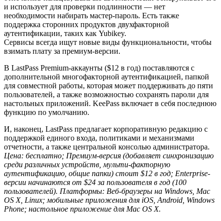
и использует для проверки подлинности — нет
необходимости набирать мастер-пароль. Есть также
поддержка сторонних продуктов двухфакторной
аутентификации, таких как Yubikey.
Сервисы всегда ищут новые виды функциональности, чтобы
взимать плату за премиум-версии.
В LastPass Premium-аккаунты ($12 в год) поставляются с
дополнительной многофакторной аутентификацией, папкой
для совместной работы, которая может поддерживать до пяти
пользователей, а также возможностью сохранять пароли для
настольных приложений. KeePass включает в себя последнюю
функцию по умолчанию.
И, наконец, LastPass предлагает корпоративную редакцию с
поддержкой единого входа, политиками и механизмами
отчетности, а также центральной консолью администратора.
Цена: бесплатно; Премиум-версия (добавляет синхронизацию
среди различных устройств, мульти-факторную
аутентификацию, общие папки) стоит $12 в год; Enterprise-
версии начинаются от $24 за пользователя в год (100
пользователей). Платформы: Веб-браузеры на Windows, Mac
OS X, Linux; мобильные приложения для iOS, Android, Windows
Phone; настольное приложение для Mac OS X.