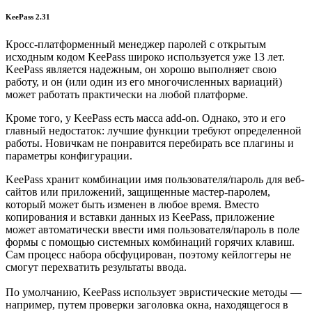
KeePass 2.31
Кросс-платформенный менеджер паролей с открытым
исходным кодом KeePass широко используется уже 13 лет.
KeePass является надежным, он хорошо выполняет свою
работу, и он (или один из его многочисленных вариаций)
может работать практически на любой платформе.
Кроме того, у KeePass есть масса add-on. Однако, это и его
главный недостаток: лучшие функции требуют определенной
работы. Новичкам не понравится перебирать все плагины и
параметры конфигурации.
KeePass хранит комбинации имя пользователя/пароль для веб-
сайтов или приложений, защищенные мастер-паролем,
который может быть изменен в любое время. Вместо
копирования и вставки данных из KeePass, приложение
может автоматически ввести имя пользователя/пароль в поле
формы с помощью системных комбинаций горячих клавиш.
Сам процесс набора обсфуцирован, поэтому кейлоггеры не
смогут перехватить результаты ввода.
По умолчанию, KeePass использует эвристические методы —
например, путем проверки заголовка окна, находящегося в