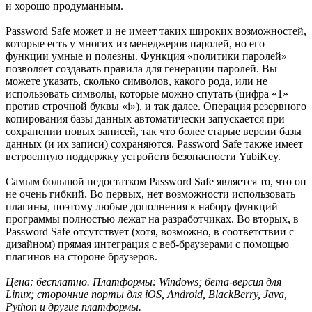
и хорошо продуманным.
Password Safe может и не имеет таких широких возможностей,
которые есть у многих из менеджеров паролей, но его
функции умные и полезны. Функция «политики паролей»
позволяет создавать правила для генерации паролей. Вы
можете указать, сколько символов, какого рода, или не
использовать символы, которые можно спутать (цифра «1»
против строчной буквы «i»), и так далее. Операция резервного
копирования базы данных автоматически запускается при
сохранении новых записей, так что более старые версии базы
данных (и их записи) сохраняются. Password Safe также имеет
встроенную поддержку устройств безопасности YubiKey.
Самым большой недостатком Password Safe является то, что он
не очень гибкий. Во первых, нет возможности использовать
плагины, поэтому любые дополнения к набору функций
программы полностью лежат на разработчиках. Во вторых, в
Password Safe отсутствует (хотя, возможно, в соответствии с
дизайном) прямая интеграция с веб-браузерами с помощью
плагинов на стороне браузеров.
Цена: бесплатно. Платформы: Windows; бета-версия для
Linux; сторонние порты для iOS, Android, BlackBerry, Java,
Python и другие платформы.