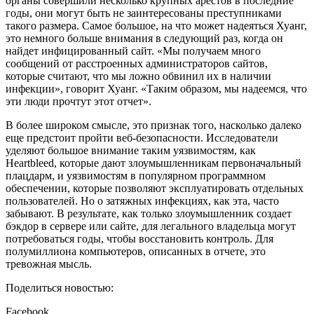
органы совершили несколько крупных арестов в последние
годы, они могут быть не заинтересованы преступниками
такого размера. Самое большое, на что может надеяться Хуанг,
это немного больше внимания в следующий раз, когда он
найдет инфицированный сайт. «Мы получаем много
сообщений от расстроенных администраторов сайтов,
которые считают, что мы ложно обвинил их в наличии
инфекции», говорит Хуанг. «Таким образом, мы надеемся, что
эти люди прочтут этот отчет».
В более широком смысле, это признак того, насколько далеко
еще предстоит пройти веб-безопасности. Исследователи
уделяют большое внимание таким уязвимостям, как
Heartbleed, которые дают злоумышленникам первоначальный
плацдарм, и уязвимостям в популярном программном
обеспечении, которые позволяют эксплуатировать отдельных
пользователей. Но о затяжных инфекциях, как эта, часто
забывают. В результате, как только злоумышленник создает
бэкдор в сервере или сайте, для легального владельца могут
потребоваться годы, чтобы восстановить контроль. Для
полумиллиона компьютеров, описанных в отчете, это
тревожная мысль.
Поделиться новостью:
Facebook