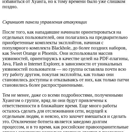
избавиться от Хуанга, но к тому времени было уже слишком
поздно.
Скриншот панели управления атакующих
После того, как нападавшие начинали ориентироваться на
отдельных пользователей, они полагались на предварительно
приобретенные комплекты эксплойтов, начиная с
популярного комплекта Blackhole, до более поздних наборов,
как Sweet Orange и Phoenix. Они использовали массив
уязвимостей, ориентируясь в качестве целей на PDF-плагины,
Java, Flash и Internet Explorer, в зависимости от уникальных
уязвимостей пользователя — но группа оставляла почти всю
эту работу другим, покупая эксплойты, как только они
становились доступны и отказываясь от них, как только патчи
становились более распространенными.
Тем не менее, даже со всеми подробностями, полученными
Хуангом о группе, вряд ли они будут привлечены к
ответственности в ближайшее время. Еще много работы
осталось сделать для отслеживания сети, ведущей к
отдельным людям, и неясно, кто захочет вмешаться и сделать
это. Отключение ботнета является заведомо долгим
процессом, и в то время, как российские правоохранительные