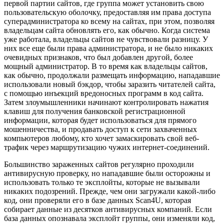
первой партии сайтов, где группа может установить свою
пользовательскую оболочку, предоставляя им права доступа
суперадминистратора ко всему на сайтах, при этом, позволяя
владельцам сайта обновлять его, как обычно. Когда система
уже работала, владельцы сайтов не чувствовали разницу. У
них все еще были права администратора, и не было никаких
очевидных признаков, что был добавлен другой, более
мощный администратор. В то время как владельцы сайтов,
как обычно, продолжали размещать информацию, нападавшие
использовали новый бэкдор, чтобы заразить читателей сайта,
с помощью инъекций вредоносных программ в код сайта.
Затем злоумышленники начинают контролировать нажатия
клавиш для получения банковской регистрационной
информации, которая будет использоваться для прямого
мошенничества, и продавать доступ к сети захваченных
компьютеров любому, кто хочет замаскировать свой веб-
трафик через маршрутизацию чужих интернет-соединений.
Большинство зараженных сайтов регулярно проходили
антивирусную проверку, но нападавшие были осторожны и
использовать только те эксплойты, которые не вызывали
никаких подозрений. Прежде, чем они загружали какой-либо
код, они проверяли его в базе данных Scan4U, которая
собирает данные из десятков антивирусных компаний. Если
база данных опознавала эксплойт группы, они изменяли код,