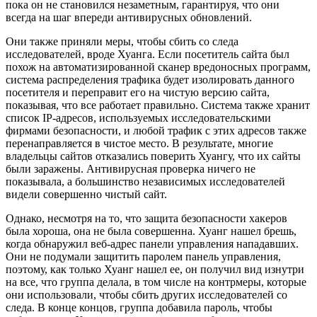
пока он не становился незаметным, гарантируя, что они
всегда на шаг впереди антивирусных обновлений.
Они также приняли меры, чтобы сбить со следа
исследователей, вроде Хуанга. Если посетитель сайта был
похож на автоматизированной сканер вредоносных программ,
система распределения трафика будет изолировать данного
посетителя и переправит его на чистую версию сайта,
показывая, что все работает правильно. Система также хранит
список IP-адресов, используемых исследовательскими
фирмами безопасности, и любой трафик с этих адресов также
перенаправляется в чистое место. В результате, многие
владельцы сайтов отказались поверить Хуангу, что их сайты
были заражены. Антивирусная проверка ничего не
показывала, а большинство независимых исследователей
видели совершенно чистый сайт.
Однако, несмотря на то, что защита безопасности хакеров
была хороша, она не была совершенна. Хуанг нашел брешь,
когда обнаружил веб-адрес панели управления нападавших.
Они не подумали защитить паролем панель управления,
поэтому, как только Хуанг нашел ее, он получил вид изнутри
на все, что группа делала, в том числе на контрмеры, которые
они использовали, чтобы сбить других исследователей со
следа. В конце концов, группа добавила пароль, чтобы