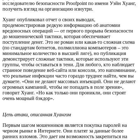
исследователю безопасности Proofpoint по имени Уэйн Хуанг,
получить взгляд на организацию изнутри.
Хуанг опубликовал отчет о своих выводах,
продемонстрировав редкую информацию об анатомии
вредоносных операций — от первого прорыва безопасности
до мошеннической тактики, которая обеспечивает
поступление денег. Это не роман или какая-то сложная схема
(по стандартам ботнетов, полмиллиона компьютеров – это
минимальное количество в высшей лиге), но публикация
демонстрирует сложные тактики, которые используют эти
группы, чтобы оставаться в тени. Для любого, кто наблюдает
странное поведение веб-сайта или консоли, это напоминание,
что реальные инфекции часто гораздо труднее найти, чем вы
думаете. «Они не делают массовых инъекций. Они не делают
огромных кампаний, чтобы не попадать в поле зрения»,
говорит Хуанг. «Но как только они проникли, они строят
очень мощный бэкдор».
Цепь атаки, описанная Хуангом
Первым шагом мошенников является покупка паролей на
черном рынке в Интернете. Они платят за данные более
ранних взломов. Это дает им возможность закрепиться на