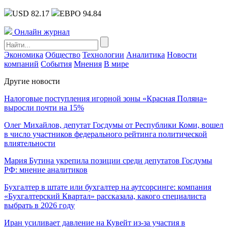
USD 82.17
ЕВРО 94.84
Онлайн журнал
Экономика
Общество
Технологии
Аналитика
Новости
компаний
События
Мнения
В мире
Другие новости
Налоговые поступления игорной зоны «Красная Поляна»
выросли почти на 15%
Олег Михайлов, депутат Госдумы от Республики Коми, вошел
в число участников федерального рейтинга политической
влиятельности
Мария Бутина укрепила позиции среди депутатов Госдумы
РФ: мнение аналитиков
Бухгалтер в штате или бухгалтер на аутсорсинге: компания
«Бухгалтерский Квартал» рассказала, какого специалиста
выбрать в 2026 году
Иран усиливает давление на Кувейт из-за участия в