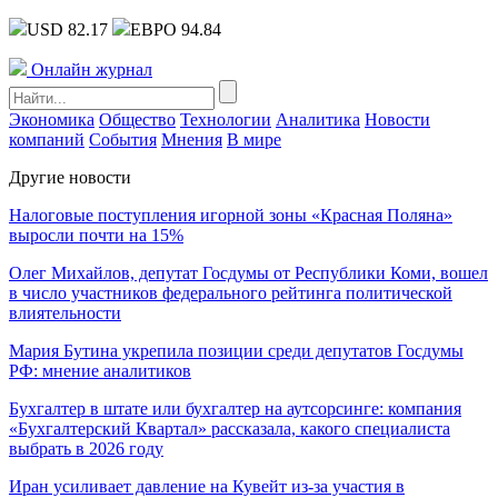
USD 82.17
ЕВРО 94.84
Онлайн журнал
Экономика
Общество
Технологии
Аналитика
Новости
компаний
События
Мнения
В мире
Другие новости
Налоговые поступления игорной зоны «Красная Поляна»
выросли почти на 15%
Олег Михайлов, депутат Госдумы от Республики Коми, вошел
в число участников федерального рейтинга политической
влиятельности
Мария Бутина укрепила позиции среди депутатов Госдумы
РФ: мнение аналитиков
Бухгалтер в штате или бухгалтер на аутсорсинге: компания
«Бухгалтерский Квартал» рассказала, какого специалиста
выбрать в 2026 году
Иран усиливает давление на Кувейт из-за участия в