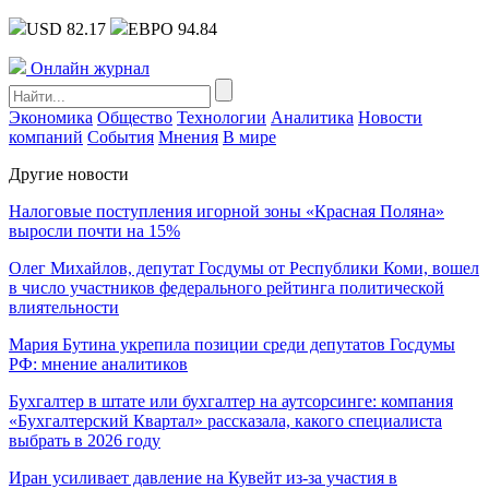
USD 82.17
ЕВРО 94.84
Онлайн журнал
Экономика
Общество
Технологии
Аналитика
Новости
компаний
События
Мнения
В мире
Другие новости
Налоговые поступления игорной зоны «Красная Поляна»
выросли почти на 15%
Олег Михайлов, депутат Госдумы от Республики Коми, вошел
в число участников федерального рейтинга политической
влиятельности
Мария Бутина укрепила позиции среди депутатов Госдумы
РФ: мнение аналитиков
Бухгалтер в штате или бухгалтер на аутсорсинге: компания
«Бухгалтерский Квартал» рассказала, какого специалиста
выбрать в 2026 году
Иран усиливает давление на Кувейт из-за участия в