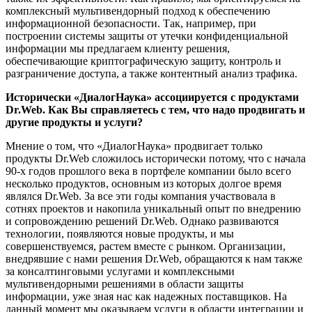
комплексный мультивендорный подход к обеспечению
информационной безопасности. Так, например, при
построении системы защиты от утечки конфиденциальной
информации мы предлагаем клиенту решения,
обеспечивающие криптографическую защиту, контроль и
разграничение доступа, а также контентный анализ трафика.
Исторически «ДиалогНаука» ассоциируется с продуктами
Dr.
Web. Как Вы справляетесь с тем, что надо продвигать и
другие продукты и услуги?
Мнение о том, что «ДиалогНаука» продвигает только
продукты Dr.Web сложилось исторически потому, что с начала
90-х годов прошлого века в портфеле компании было всего
несколько продуктов, основным из которых долгое время
являлся Dr.Web. За все эти годы компания участвовала в
сотнях проектов и накопила уникальный опыт по внедрению
и сопровождению решений Dr.Web. Однако развиваются
технологии, появляются новые продукты, и мы
совершенствуемся, растем вместе с рынком. Организации,
внедрявшие с нами решения Dr.Web, обращаются к нам также
за консалтинговыми услугами и комплексными
мультивендорными решениями в области защиты
информации, уже зная нас как надежных поставщиков. На
данный момент мы оказываем услуги в области интеграции и