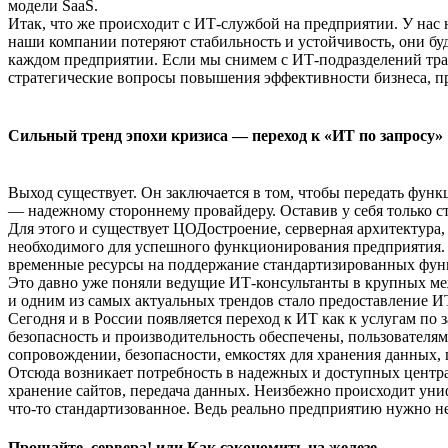
модели SaaS.
Итак, что же происходит с ИТ-службой на предприятии. У нас 
наши компании потеряют стабильность и устойчивость, они б
каждом предприятии. Если мы снимем с ИТ-подразделений трад
стратегические вопросы повышения эффективности бизнеса, пр
Сильный тренд эпохи кризиса — переход к «ИТ по запросу»
Выход существует. Он заключается в том, чтобы передать ф
— надежному стороннему провайдеру. Оставив у себя только ст
Для этого и существует ЦОДостроение, серверная архитектура
необходимого для успешного функционирования предприятия. 
временные ресурсы на поддержание стандартизированных фун
Это давно уже поняли ведущие ИТ-консультанты в крупных ме
и одним из самых актуальных трендов стало предоставление ИТ
Сегодня и в России появляется переход к ИТ как к услугам по 
безопасность и производительность обеспечены, пользователям
сопровождении, безопасности, емкостях для хранения данных,
Отсюда возникает потребность в надежных и доступных центра
хранение сайтов, передача данных. Неизбежно происходит ун
что-то стандартизованное. Ведь реально предприятию нужно н
Прощайте, сервера! или Как сэкономить на железе