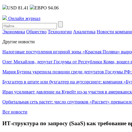
USD 81.41
ЕВРО 94.06
Онлайн журнал
Экономика
Общество
Технологии
Аналитика
Новости компан
Другие новости
Налоговые поступления игорной зоны «Красная Поляна» выро
Олег Михайлов, депутат Госдумы от Республики Коми, вошел в
Мария Бутина укрепила позиции среди депутатов Госдумы РФ:
Бухгалтер в штате или бухгалтер на аутсорсинге: компания «Бу
Иран усиливает давление на Кувейт из-за участия в американс
Орбитальная сеть растет: число спутников «Рассвет» превысил
Все новости
ИТ-структура по запросу (SaaS) как требование 