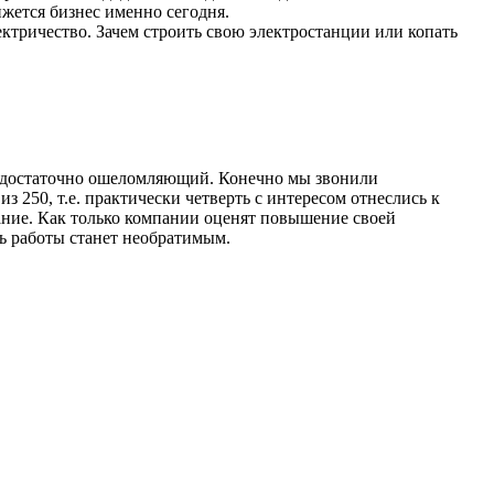
ижется бизнес именно сегодня.
ектричество. Зачем строить свою электростанции или копать
т достаточно ошеломляющий. Конечно мы звонили
250, т.е. практически четверть с интересом отнеслись к
мание. Как только компании оценят повышение своей
ь работы станет необратимым.