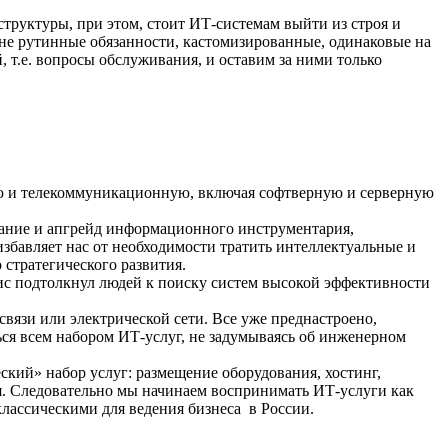
структуры, при этом, стоит ИТ-системам выйти из строя и
не рутинные обязанности, кастомизированные, одинаковые на
т.е. вопросы обслуживания, и оставим за ними только
ую и телекоммуникационную, включая софтверную и серверную
ржание и апгрейд информационного инструментария,
бавляет нас от необходимости тратить интеллектуальные и
стратегического развития.
ис подтолкнул людей к поиску систем высокой эффективности
 связи или электрической сети. Все уже преднастроено,
ься всем набором ИТ-услуг, не задумываясь об инженерном
ский» набор услуг: размещение оборудования, хостинг,
я. Следовательно мы начинаем воспринимать ИТ-услуги как
классическими для ведения бизнеса в России.