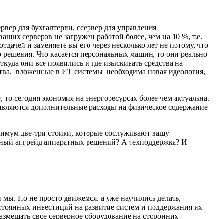
рвер для бухгалтерии, ссервер для управления
ших серверов не загружен работой более, чем на 10 %, т.е.
дачей и заменяете вы его через несколько лет не потому, что
о решения. Что касается персональных машин, то они реально
куда они все появились и где изыскивать средства на
дства, вложенные в ИТ системы необходима новая идеология,
 то сегодня экономия на энергоресурсах более чем актуальна.
оявляются дополнительные расходы на физическое содержание
инимум две-три стойки, которые обслуживают вашу
лярный апгрейд аппаратных решений? А техподдержка? И
мы. Но не просто движемся. а уже научились делать,
стоянных инвестиций на развитие систем и поддержания их
азмещать свое серверное оборудование на сторонних