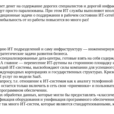
нет денег на содержание дорогих специалистов и дорогой инфра
удут просто парализованы. При этом ИТ службы выполняют впол
иционные задачи о поддержании в рабочем состоянии ИТ-сетей, 
ибыльность от из работы повысится во много раз!
ункцию ИТ подразделений и саму инфраструктуру — инжененерн
ратегические задачи развития бизнеса.
, специализированные дата-центры, готовые взять на себя соде
А главное — перенесение ИТ-рутины на стороннюю площадку из
кций ИТ-системы, высвобождают силы компании для успешного 
ждународных корпорациях и государственных структурах. Криз
-услуг по модели SaaS.
запросу, т.е. отношение к ИТ-системам как к аналогу телефонной
 остается только включить в сеть свои «приемники» и пользоват
 программном обеспечении.
х обработки данных, которые могли бы предоставлять «классиче
ификация оборудования и унификация программного обеспечени
е так много ИТ-систем, которые являются стандартизованными, 