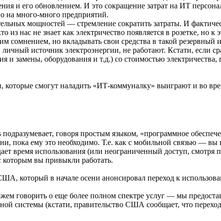
ния и его обновлением. И это сокращение затрат на ИТ персона
тво на много-много предприятий.
льных мощностей — стремление сократить затраты. И фактически
то из нас не знает как электричество появляется в розетке, но 
им сомнением, но вкладывать свои средства в такой резервный и
в личный источник электроэнергии, не работают. Кстати, если 
я и замены, оборудования и т.д.) со стоимостью электричества,
, которые смогут наладить «ИТ-коммуналку» выиграют и во врем
s подразумевает, говоря простым языком, «программное обеспече
, пока ему это необходимо. Т.е. как с мобильной связью — вы 
одает время использования (или неограниченный доступ, смотря
 которым вы привыкли работать.
 США, который в начале осени анонсировал переход к использо
ожем говорить о еще более полном спектре услуг — мы предост
ной системы (кстати, правительство США сообщает, что переход