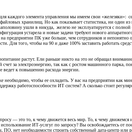
для каждого элемента управления мы имеем свои «железяки»: се
айловых хранилищ. Но как показывает статистика, ни один из ва
аполовину ушли в никуда, железо не эксплуатируется с полной от
онфигурация устарела и новые задачи требуют нового аппаратног
 на предприятии ПК уже больше, чем сотрудников и непонятно от
сти. Для того, чтобы на 90 и даже 100% заставить работать сре
ропитание растут. Ели раньше никто на это не обращал внимание,
счет за электроэнергию, так как с ростом машинного парка, п
се ведет к повышению расхода энергии.
же необходимо, чтобы ее охладить. У вас на предприятии как м
 поддержку работоспособности ИТ систем? А сколько стоит регу
у — это то, к чему движется весь мир. То, к чему движемся и 
использование ИТ-услгуг по запросу? Вы освобождаетесь от по
 ПО, нет необходимости строить собственный дата-центр или р