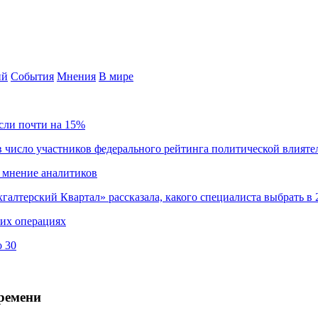
ий
События
Мнения
В мире
сли почти на 15%
 число участников федерального рейтинга политической влияте
 мнение аналитиков
хгалтерский Квартал» рассказала, какого специалиста выбрать в 
ких операциях
о 30
времени