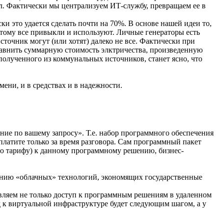
л. Фактически мы централизуем ИТ-службу, превращаем ее в
 это удается сделать почти на 70%. В основе нашей идеи то,
к этому все привыкли и используют. Личные генераторы есть
сточник могут (или хотят) далеко не все. Фактически при
сравнить суммарную стоимость элктричества, произведенную
 полученного из коммунальных источников, станет ясно, что
ени, и в средствах и в надежности.
ние по вашему запросу». Т.е. набор программного обеспечения
платите только за время разговора. Сам программный пакет
 по тарифу) к данному программному решению, бизнес-
ванию «облачных» технологий, экономящих государственные
авляем не только доступ к программным решениям в удаленном
 к виртуальной инфраструктуре будет следующим шагом, а у