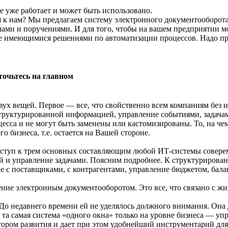
е уже работает и может быть использовано.
я к нам? Мы предлагаем систему электронного документооборота
чами и поручениями. И для того, чтобы на вашем предприятии 
же имеющимися решениями по автоматизации процессов. Надо про
очьтесь на главном
двух вещей. Первое — все, что свойственно всем компаниям без 
труктурированной информацией, управление событиями, задач
сса и не могут быть заменены или кастомизированы. То, на чем
 бизнеса, т.е. остается на Вашей стороне.
доступ к трем основных составляющим любой ИТ-системы совер
й и управление задачами. Поясним подробнее. К структуриро
е с поставщиками, с контрагентами, управление бюджетом, бал
ие электронным документооборотом. Это все, что связано с ж
о недавнего времени ей не уделялось должного внимания. Она де
та самая система «одного окна» только на уровне бизнеса — уп
ктором развития и дает при этом удобнейший инструментарий д