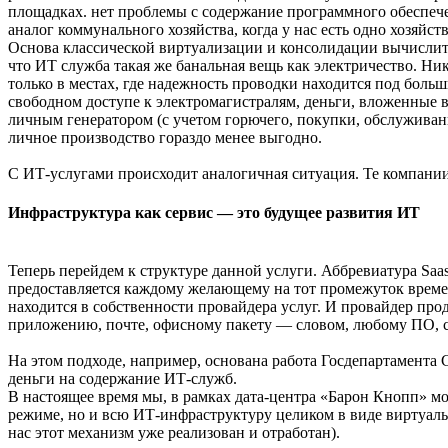
площадках. нет проблемы с содержание программного обеспече
аналог коммунального хозяйства, когда у нас есть одно хозяйс
Основа классической виртуализации и консолидации вычислите
что ИТ служба такая же банальная вещь как электричество. Ник
только в местах, где надежность проводки находится под больш
свободном доступе к электромагистралям, деньги, вложенные 
личным генератором (с учетом горючего, покупки, обслуживани
личное производство гораздо менее выгодно.
С ИТ-услугами происходит аналогичная ситуация. Те компании
Инфраструктура как сервис — это будущее развития ИТ
Теперь перейдем к структуре данной услуги. Аббревиатура Saa
предоставляется каждому желающему на тот промежуток времени
находится в собственности провайдера услуг. И провайдер пр
приложению, почте, офисному пакету — словом, любому ПО, с
На этом подходе, например, основана работа Госдепартамента
деньги на содержание ИТ-служб.
В настоящее время мы, в рамках дата-центра «Барон Кнопп» м
режиме, но и всю ИТ-инфраструктуру целиком в виде виртуаль
нас этот механизм уже реализован и отработан).