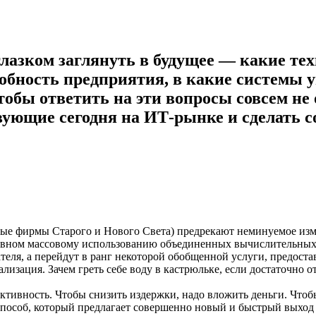
глазком заглянуть в будущее — какие тех
бность предприятия, в какие системы 
чтобы ответить на эти вопросы совсем н
вующие сегодня на ИТ-рынке и сделать 
ые фирмы Старого и Нового Света) предрекают неминуемое изме
тивном массовому использованию объединенных вычислительных 
еля, а перейдут в ранг некоторой обобщенной услуги, предоста
лизация. Зачем греть себе воду в кастрюльке, если достаточно 
ективность. Чтобы снизить издержки, надо вложить деньги. Чтоб
способ, который предлагает совершенно новый и быстрый выход