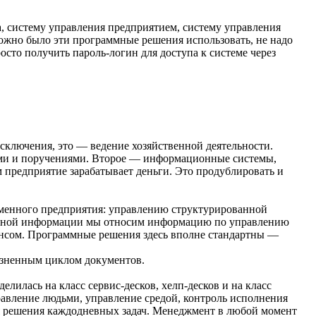
, систему управления предприятием, систему управления
можно было эти программные решения использовать, не надо
сто получить пароль-логин для доступа к системе через
исключения, это — ведение хозяйственной деятельности.
ами и поручениями. Второе — информационные системы,
 предприятие зарабатывает деньги. Это продублировать и
еменного предприятия: управлению структурированной
ванной информации мы относим информацию по управлению
ансом. Программные решения здесь вполне стандартны —
изненным циклом документов.
лилась на класс сервис-десков, хелп-десков и на класс
равление людьми, управление средой, контроль исполнения
ля решения каждодневных задач. Менеджмент в любой момент