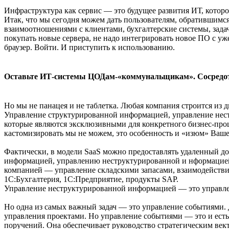
Инфраструктура как сервис — это будущее развития ИТ, которо
Итак, что мы сегодня можем дать пользователям, обратившимс
взаимоотношениями с клиентами, бухгалтерские системы, зада
покупать новые сервера, не надо интегрировать новое ПО с у
браузер. Войти. И приступить к использованию.
Оставьте ИТ-системы ЦОДам-«коммунальщикам». Сосредот
Но мы не панацея и не таблетка. Любая компания строится из 
Управление структурированной информацией, управление нес
которые являются эксклюзивными для конкретного бизнес-проце
кастомизировать мы не можем, это особенность и «изюм» Вашего
Фактически, в модели SaaS можно предоставлять удаленный 
информацией, управлению неструктурированной и нформацие
компанией — управление складскими запасами, взаимодействи
1С:Бухгалтерия, 1С:Предприятие, продукты SAP.
Управление неструктурированной информацией — это управлен
Но одна из самых важный задач — это управление событиями. Д
управления проектами. Но управление событиями — это и есть 
поручений. Она обеспечивает руководство стратегическим ве