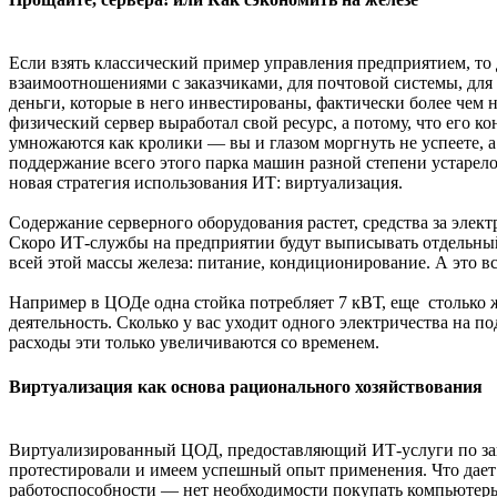
Если взять классический пример управления предприятием, то 
взаимоотношениями с заказчиками, для почтовой системы, для ф
деньги, которые в него инвестированы, фактически более чем н
физический сервер выработал свой ресурс, а потому, что его к
умножаются как кролики — вы и глазом моргнуть не успеете, а
поддержание всего этого парка машин разной степени устарело
новая стратегия использования ИТ: виртуализация.
Содержание серверного оборудования растет, средства за элект
Скоро ИТ-службы на предприятии будут выписывать отдельный 
всей этой массы железа: питание, кондиционирование. А это в
Например в ЦОДе одна стойка потребляет 7 кВТ, еще столько 
деятельность. Сколько у вас уходит одного электричества на
расходы эти только увеличиваются со временем.
Виртуализация как основа рационального хозяйствования
Виртуализированный ЦОД, предоставляющий ИТ-услуги по запрос
протестировали и имеем успешный опыт применения. Что дает 
работоспособности — нет необходимости покупать компьютеры,