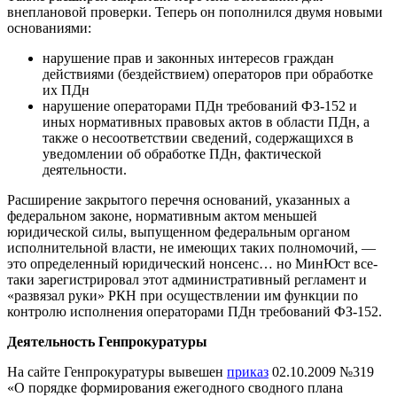
внеплановой проверки. Теперь он пополнился двумя новыми
основаниями:
нарушение прав и законных интересов граждан
действиями (бездействием) операторов при обработке
их ПДн
нарушение операторами ПДн требований ФЗ-152 и
иных нормативных правовых актов в области ПДн, а
также о несоответствии сведений, содержащихся в
уведомлении об обработке ПДн, фактической
деятельности.
Расширение закрытого перечня оснований, указанных a
федеральном законе, нормативным актом меньшей
юридической силы, выпущенном федеральным органом
исполнительной власти, не имеющих таких полномочий, —
это определенный юридический нонсенс… но МинЮст все-
таки зарегистрировал этот административный регламент и
«развязал руки» РКН при осуществлении им функции по
контролю исполнения операторами ПДн требований ФЗ-152.
Деятельность Генпрокуратуры
На сайте Генпрокуратуры вывешен
приказ
02.10.2009 №319
«О порядке формирования ежегодного сводного плана