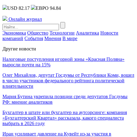
USD 82.17
ЕВРО 94.84
Онлайн журнал
Экономика
Общество
Технологии
Аналитика
Новости
компаний
События
Мнения
В мире
Другие новости
Налоговые поступления игорной зоны «Красная Поляна»
выросли почти на 15%
Олег Михайлов, депутат Госдумы от Республики Коми, вошел
в число участников федерального рейтинга политической
влиятельности
Мария Бутина укрепила позиции среди депутатов Госдумы
РФ: мнение аналитиков
Бухгалтер в штате или бухгалтер на аутсорсинге: компания
«Бухгалтерский Квартал» рассказала, какого специалиста
выбрать в 2026 году
Иран усиливает давление на Кувейт из-за участия в