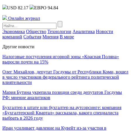
USD 82.17
ЕВРО 94.84
Онлайн журнал
Экономика
Общество
Технологии
Аналитика
Новости
компаний
События
Мнения
В мире
Другие новости
Налоговые поступления игорной зоны «Красная Поляна»
выросли почти на 15%
Олег Михайлов, депутат Госдумы от Республики Коми, вошел
в число участников федерального рейтинга политической
влиятельности
Мария Бутина укрепила позиции среди депутатов Госдумы
РФ: мнение аналитиков
Бухгалтер в штате или бухгалтер на аутсорсинге: компания
«Бухгалтерский Квартал» рассказала, какого специалиста
выбрать в 2026 году
Иран усиливает давление на Кувейт из-за участия в