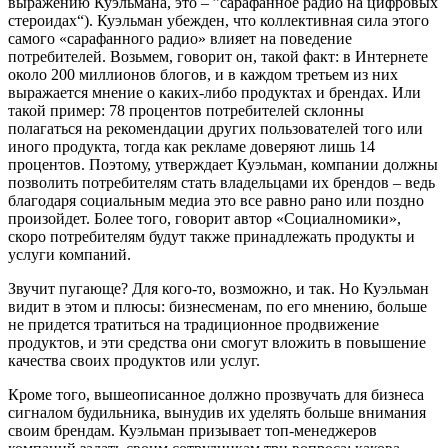
выражению Куэльмана, это – ”сарафанное радио на цифровых
стероидах“). Куэльман убежден, что коллективная сила этого
самого «сарафанного радио» влияет на поведение
потребителей. Возьмем, говорит он, такой факт: в Интернете
около 200 миллионов блогов, и в каждом третьем из них
выражается мнение о каких-либо продуктах и брендах. Или
такой пример: 78 процентов потребителей склонны
полагаться на рекомендации других пользователей того или
иного продукта, тогда как рекламе доверяют лишь 14
процентов. Поэтому, утверждает Куэльман, компании должны
позволить потребителям стать владельцами их брендов – ведь
благодаря социальным медиа это все равно рано или поздно
произойдет. Более того, говорит автор «Социалномики»,
скоро потребителям будут также принадлежать продукты и
услуги компаний.
Звучит пугающе? Для кого-то, возможно, и так. Но Куэльман
видит в этом и плюсы: бизнесменам, по его мнению, больше
не придется тратиться на традиционное продвижение
продуктов, и эти средства они смогут вложить в повышение
качества своих продуктов или услуг.
Кроме того, вышеописанное должно прозвучать для бизнеса
сигналом будильника, вынудив их уделять больше внимания
своим брендам. Куэльман призывает топ-менеджеров