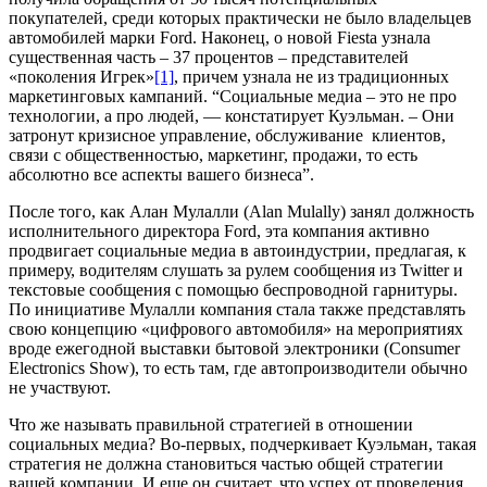
покупателей, среди которых практически не было владельцев
автомобилей марки Ford. Наконец, о новой Fiesta узнала
существенная часть – 37 процентов – представителей
«поколения Игрек»
[1]
, причем узнала не из традиционных
маркетинговых кампаний. “Социальные медиа – это не про
технологии, а про людей, — констатирует Куэльман. – Они
затронут кризисное управление, обслуживание клиентов,
связи с общественностью, маркетинг, продажи, то есть
абсолютно все аспекты вашего бизнеса”.
После того, как Алан Мулалли (Alan Mulally) занял должность
исполнительного директора Ford, эта компания активно
продвигает социальные медиа в автоиндустрии, предлагая, к
примеру, водителям слушать за рулем сообщения из Twitter и
текстовые сообщения с помощью беспроводной гарнитуры.
По инициативе Мулалли компания стала также представлять
свою концепцию «цифрового автомобиля» на мероприятиях
вроде ежегодной выставки бытовой электроники (Consumer
Electronics Show), то есть там, где автопроизводители обычно
не участвуют.
Что же называть правильной стратегией в отношении
социальных медиа? Во-первых, подчеркивает Куэльман, такая
стратегия не должна становиться частью общей стратегии
вашей компании. И еще он считает, что успех от проведения