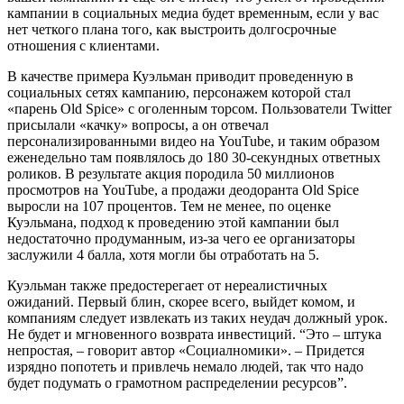
кампании в социальных медиа будет временным, если у вас
нет четкого плана того, как выстроить долгосрочные
отношения с клиентами.
В качестве примера Куэльман приводит проведенную в
социальных сетях кампанию, персонажем которой стал
«парень Old Spice» с оголенным торсом. Пользователи Twitter
присылали «качку» вопросы, а он отвечал
персонализированными видео на YouTube, и таким образом
еженедельно там появлялось до 180 30-секундных ответных
роликов. В результате акция породила 50 миллионов
просмотров на YouTube, а продажи деодоранта Old Spice
выросли на 107 процентов. Тем не менее, по оценке
Куэльмана, подход к проведению этой кампании был
недостаточно продуманным, из-за чего ее организаторы
заслужили 4 балла, хотя могли бы отработать на 5.
Куэльман также предостерегает от нереалистичных
ожиданий. Первый блин, скорее всего, выйдет комом, и
компаниям следует извлекать из таких неудач должный урок.
Не будет и мгновенного возврата инвестиций. “Это – штука
непростая, – говорит автор «Социалномики». – Придется
изрядно попотеть и привлечь немало людей, так что надо
будет подумать о грамотном распределении ресурсов”.