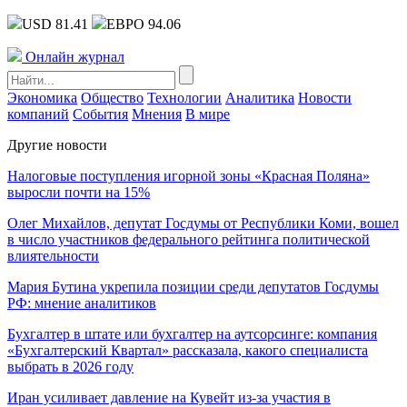
USD 81.41
ЕВРО 94.06
Онлайн журнал
Экономика
Общество
Технологии
Аналитика
Новости
компаний
События
Мнения
В мире
Другие новости
Налоговые поступления игорной зоны «Красная Поляна»
выросли почти на 15%
Олег Михайлов, депутат Госдумы от Республики Коми, вошел
в число участников федерального рейтинга политической
влиятельности
Мария Бутина укрепила позиции среди депутатов Госдумы
РФ: мнение аналитиков
Бухгалтер в штате или бухгалтер на аутсорсинге: компания
«Бухгалтерский Квартал» рассказала, какого специалиста
выбрать в 2026 году
Иран усиливает давление на Кувейт из-за участия в