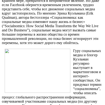
крайней мере, превратится в неприметное явление. Но даже
если Facebook обернется временным увлечением, трудно
представить себе, чтобы все движение социальных медиа
вдруг застопорилось. По мнению Эрика Куэльмана (Erik
Qualman), автора бестселлера «Социалномика: как
социальные медиа изменяют нашу жизнь и бизнес»
(“Socialnomics: How Social Media Transforms the Way We Live
and Do Business”), социальные медиа могут вызвать самые
большие перемены в жизни общества со времен
промышленной революции, но пока бизнес игнорирует эти
перемены, хотя это может дорого ему обойтись.
Гуру социальных
медиа и блогер
Куэльман
регулярно
выступает в
маркетинговом и
интернет-
сообществах. Он
придумал термин
“социалномика”,
чтобы описать
процесс глобального распространения информации,
озвучиваемой участниками социальных медиа (по другому