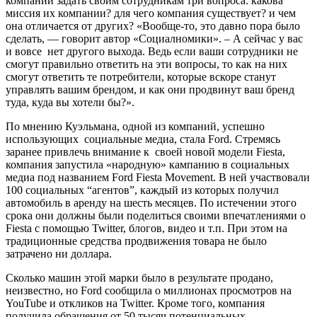
компаний задать своим сотрудникам три вопроса: какова
миссия их компании? для чего компания существует? и чем
она отличается от других? «Вообще-то, это давно пора было
сделать, — говорит автор «Социалномики». – А сейчас у вас
и вовсе нет другого выхода. Ведь если ваши сотрудники не
смогут правильно ответить на эти вопросы, то как на них
смогут ответить те потребители, которые вскоре станут
управлять вашим брендом, и как они продвинут ваш бренд
туда, куда вы хотели бы?».
По мнению Куэльмана, одной из компаний, успешно
использующих социальные медиа, стала Ford. Стремясь
заранее привлечь внимание к своей новой модели Fiesta,
компания запустила «народную» кампанию в социальных
медиа под названием Ford Fiesta Movement. В ней участвовали
100 социальных “агентов”, каждый из которых получил
автомобиль в аренду на шесть месяцев. По истечении этого
срока они должны были поделиться своими впечатлениями о
Fiesta с помощью Twitter, блогов, видео и т.п. При этом на
традиционные средства продвижения товара не было
затрачено ни доллара.
Сколько машин этой марки было в результате продано,
неизвестно, но Ford сообщила о миллионах просмотров на
YouTube и откликов на Twitter. Кроме того, компания
получила обращения от 50 тысяч потенциальных